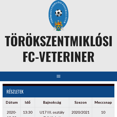
Skip
to
content
TÖRÖKSZENTMIKLÓSI
FC-VETERINER
RÉSZLETEK
Dátum
Idő
Bajnokság
Szezon
Meccsnap
2020-
13:30
U17 III. osztály
2020/2021
10