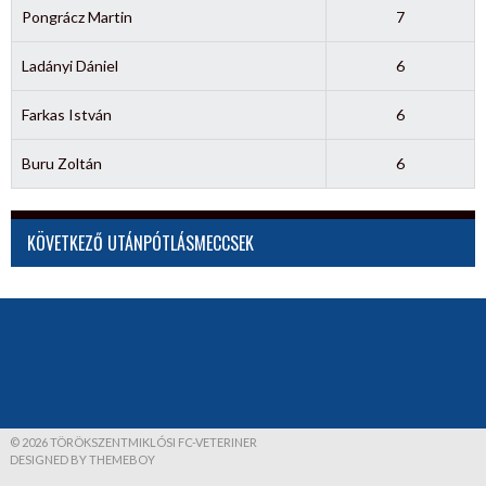
Pongrácz Martin
7
Ladányi Dániel
6
Farkas István
6
Buru Zoltán
6
KÖVETKEZŐ UTÁNPÓTLÁSMECCSEK
© 2026 TÖRÖKSZENTMIKLÓSI FC-VETERINER
DESIGNED BY THEMEBOY