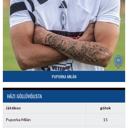
PUPORKA MILÁN
HÁZI GÓLLÖVŐLISTA
Játékos
gólok
Puporka Milán
15