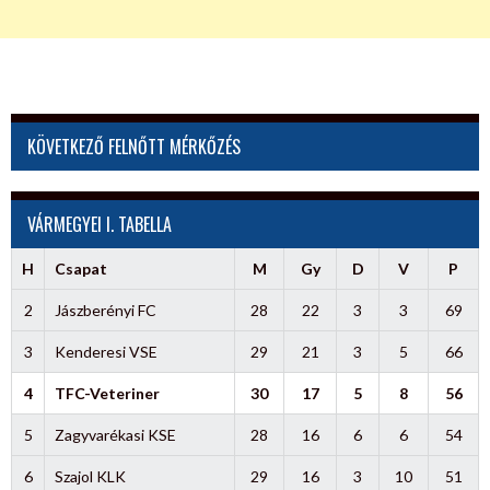
KÖVETKEZŐ FELNŐTT MÉRKŐZÉS
VÁRMEGYEI I. TABELLA
H
Csapat
M
Gy
D
V
P
2
Jászberényi FC
28
22
3
3
69
3
Kenderesi VSE
29
21
3
5
66
4
TFC-Veteriner
30
17
5
8
56
5
Zagyvarékasi KSE
28
16
6
6
54
6
Szajol KLK
29
16
3
10
51