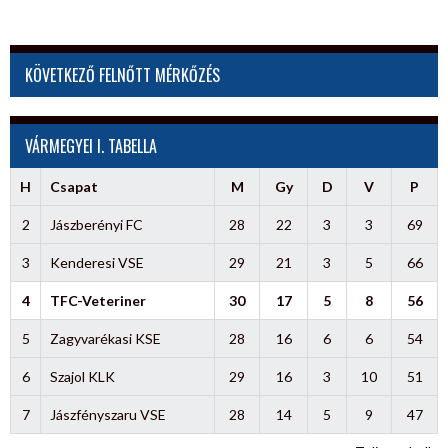
KÖVETKEZŐ FELNŐTT MÉRKŐZÉS
VÁRMEGYEI I. TABELLA
H
Csapat
M
Gy
D
V
P
2
Jászberényi FC
28
22
3
3
69
3
Kenderesi VSE
29
21
3
5
66
4
TFC-Veteriner
30
17
5
8
56
5
Zagyvarékasi KSE
28
16
6
6
54
6
Szajol KLK
29
16
3
10
51
7
Jászfényszaru VSE
28
14
5
9
47