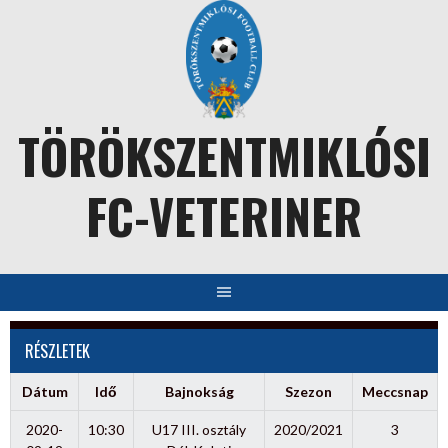
Skip
to
content
TÖRÖKSZENTMIKLÓSI
FC-VETERINER
RÉSZLETEK
Dátum
Idő
Bajnokság
Szezon
Meccsnap
2020-
10:30
U17 III. osztály
2020/2021
3