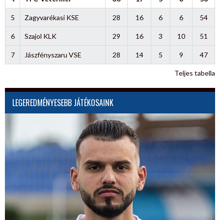
5
Zagyvarékasi KSE
28
16
6
6
54
6
Szajol KLK
29
16
3
10
51
7
Jászfényszaru VSE
28
14
5
9
47
Teljes tabella
LEGEREDMÉNYESEBB JÁTÉKOSAINK