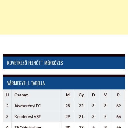
KÖVETKEZŐ FELNŐTT MÉRKŐZÉS
VÁRMEGYEI I. TABELLA
H
Csapat
M
Gy
D
V
P
2
Jászberényi FC
28
22
3
3
69
3
Kenderesi VSE
29
21
3
5
66
4
TFC-Veteriner
30
17
5
8
56