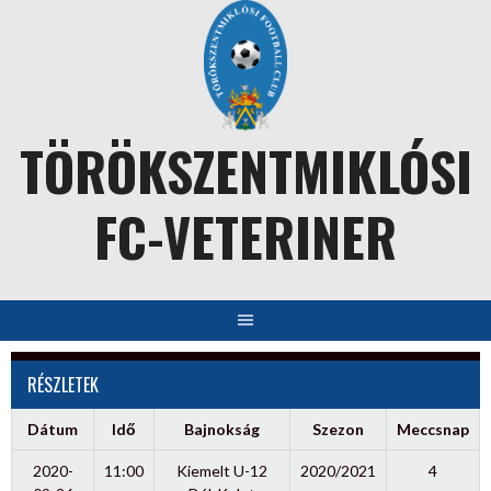
Skip
to
content
TÖRÖKSZENTMIKLÓSI
FC-VETERINER
RÉSZLETEK
Dátum
Idő
Bajnokság
Szezon
Meccsnap
2020-
11:00
Kiemelt U-12
2020/2021
4