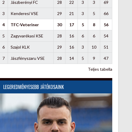
2
Jászberényi FC
28
22
3
3
69
3
Kenderesi VSE
29
21
3
5
66
4
TFC-Veteriner
30
17
5
8
56
5
Zagyvarékasi KSE
28
16
6
6
54
6
Szajol KLK
29
16
3
10
51
7
Jászfényszaru VSE
28
14
5
9
47
Teljes tabella
LEGEREDMÉNYESEBB JÁTÉKOSAINK