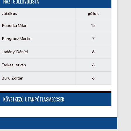
HÁZI GÓLLÖVŐLISTA
Játékos
gólok
Puporka Milán
15
Pongrácz Martin
7
Ladányi Dániel
6
Farkas István
6
Buru Zoltán
6
KÖVETKEZŐ UTÁNPÓTLÁSMECCSEK