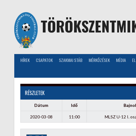
Skip
to
content
TÖRÖKSZENTMIK
HÍREK
CSAPATOK
SZAKMAI STÁB
MÉRKŐZÉSEK
MÉDIA
E
RÉSZLETEK
Dátum
Idő
Bajno
2020-03-08
11:00
MLSZ U-12 I. osz