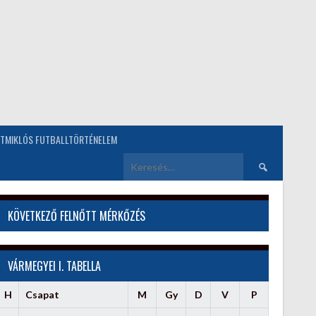
TMIKLÓS FUTBALLTÖRTÉNELEM
Keresés:
KÖVETKEZŐ FELNŐTT MÉRKŐZÉS
VÁRMEGYEI I. TABELLA
H
Csapat
M
Gy
D
V
P