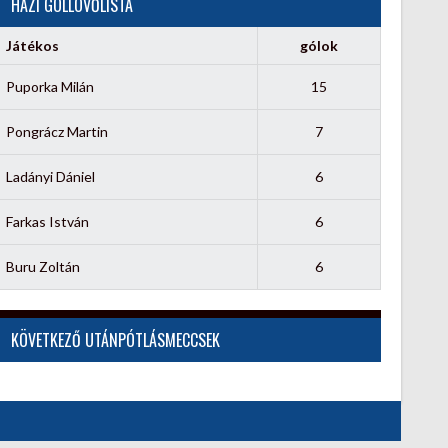
HÁZI GÓLLÖVŐLISTA
Játékos
gólok
Puporka Milán
15
Pongrácz Martin
7
Ladányi Dániel
6
Farkas István
6
Buru Zoltán
6
KÖVETKEZŐ UTÁNPÓTLÁSMECCSEK