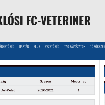
LÓSI FC-VETERINER
LÉRHETŐSÉG
NAPTÁR
KLUB
VEZETŐSÉG
TAO PÁLYÁZATOK
TÖRÖKSZEN
kság
Szezon
Meccsnap
 Dél-Kelet
2020/2021
1