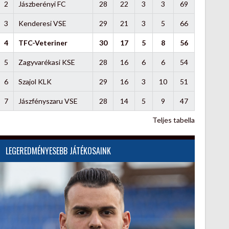
2
Jászberényi FC
28
22
3
3
69
3
Kenderesi VSE
29
21
3
5
66
4
TFC-Veteriner
30
17
5
8
56
5
Zagyvarékasi KSE
28
16
6
6
54
6
Szajol KLK
29
16
3
10
51
7
Jászfényszaru VSE
28
14
5
9
47
Teljes tabella
LEGEREDMÉNYESEBB JÁTÉKOSAINK