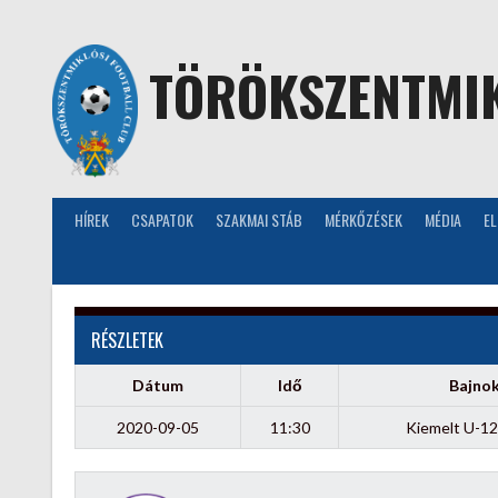
Skip
to
content
TÖRÖKSZENTMIK
HÍREK
CSAPATOK
SZAKMAI STÁB
MÉRKŐZÉSEK
MÉDIA
E
RÉSZLETEK
Dátum
Idő
Bajno
2020-09-05
11:30
Kiemelt U-12