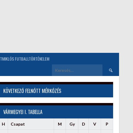
TMIKLÓS FUTBALLTÖRTÉNELEM
Keresés:
KÖVETKEZŐ FELNŐTT MÉRKŐZÉS
VÁRMEGYEI I. TABELLA
H
Csapat
M
Gy
D
V
P