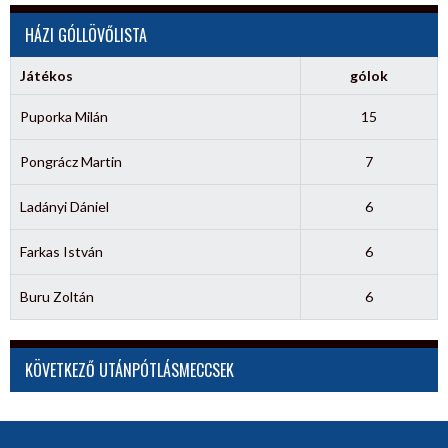
HÁZI GÓLLÖVŐLISTA
Játékos
gólok
Puporka Milán
15
Pongrácz Martin
7
Ladányi Dániel
6
Farkas István
6
Buru Zoltán
6
KÖVETKEZŐ UTÁNPÓTLÁSMECCSEK