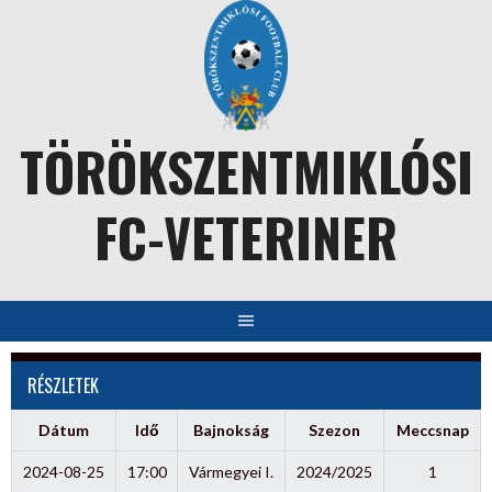
Skip
to
content
TÖRÖKSZENTMIKLÓSI
FC-VETERINER
RÉSZLETEK
Dátum
Idő
Bajnokság
Szezon
Meccsnap
2024-08-25
17:00
Vármegyei I.
2024/2025
1