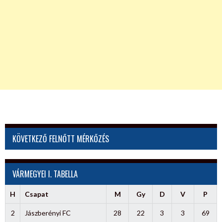
KÖVETKEZŐ FELNŐTT MÉRKŐZÉS
VÁRMEGYEI I. TABELLA
H
Csapat
M
Gy
D
V
P
2
Jászberényi FC
28
22
3
3
69