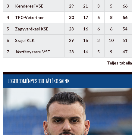
3
Kenderesi VSE
29
21
3
5
66
4
TFC-Veteriner
30
17
5
8
56
5
Zagyvarékasi KSE
28
16
6
6
54
6
Szajol KLK
29
16
3
10
51
7
Jászfényszaru VSE
28
14
5
9
47
Teljes tabella
LEGEREDMÉNYESEBB JÁTÉKOSAINK