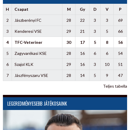
H
Csapat
M
Gy
D
V
P
2
Jászberényi FC
28
22
3
3
69
3
Kenderesi VSE
29
21
3
5
66
4
TFC-Veteriner
30
17
5
8
56
5
Zagyvarékasi KSE
28
16
6
6
54
6
Szajol KLK
29
16
3
10
51
7
Jászfényszaru VSE
28
14
5
9
47
Teljes tabella
LEGEREDMÉNYESEBB JÁTÉKOSAINK