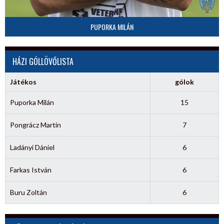
PUPORKA MILÁN
HÁZI GÓLLÖVŐLISTA
Játékos
gólok
Puporka Milán
15
Pongrácz Martin
7
Ladányi Dániel
6
Farkas István
6
Buru Zoltán
6