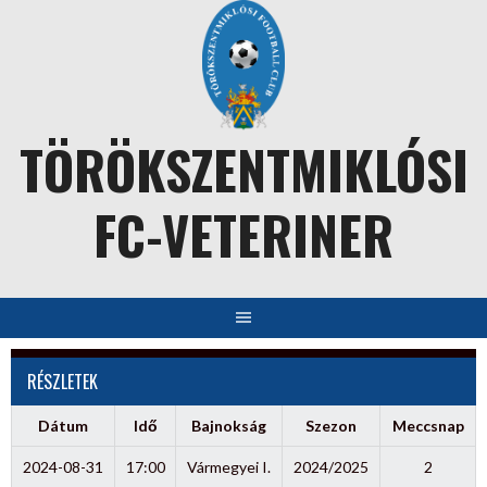
Skip
to
content
TÖRÖKSZENTMIKLÓSI
FC-VETERINER
RÉSZLETEK
Dátum
Idő
Bajnokság
Szezon
Meccsnap
2024-08-31
17:00
Vármegyei I.
2024/2025
2