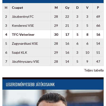
H
Csapat
M
Gy
D
V
P
2
Jászberényi FC
28
22
3
3
69
3
Kenderesi VSE
29
21
3
5
66
4
TFC-Veteriner
30
17
5
8
56
5
Zagyvarékasi KSE
28
16
6
6
54
6
Szajol KLK
29
16
3
10
51
7
Jászfényszaru VSE
28
14
5
9
47
Teljes tabella
LEGEREDMÉNYESEBB JÁTÉKOSAINK