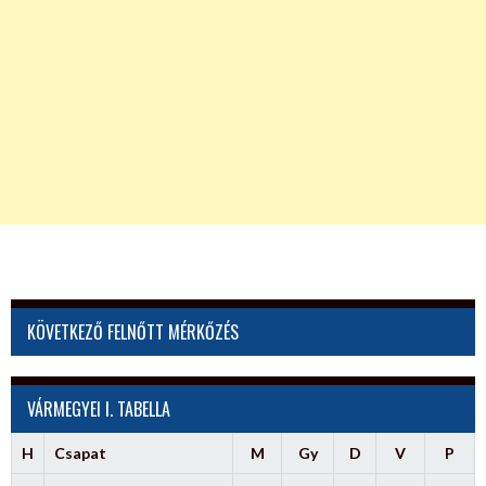
KÖVETKEZŐ FELNŐTT MÉRKŐZÉS
VÁRMEGYEI I. TABELLA
H
Csapat
M
Gy
D
V
P