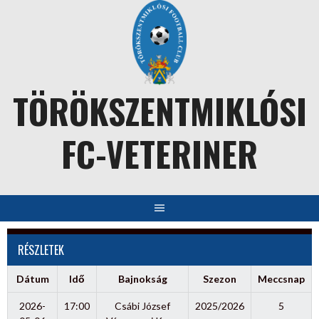
Skip
to
content
TÖRÖKSZENTMIKLÓSI
FC-VETERINER
RÉSZLETEK
Dátum
Idő
Bajnokság
Szezon
Meccsnap
2026-
17:00
Csábi József
2025/2026
5