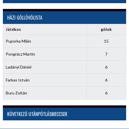
HÁZI GÓLLÖVŐLISTA
Játékos
gólok
Puporka Milán
15
Pongrácz Martin
7
Ladányi Dániel
6
Farkas István
6
Buru Zoltán
6
KÖVETKEZŐ UTÁNPÓTLÁSMECCSEK