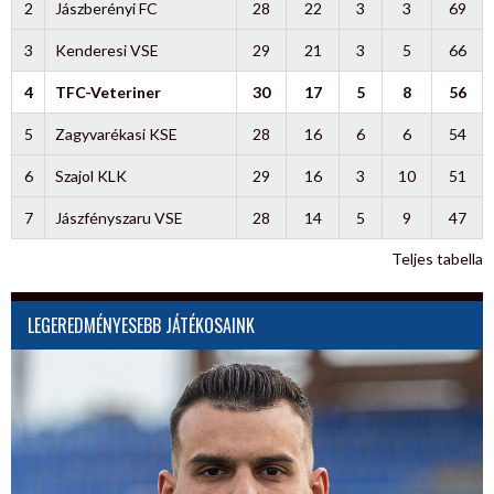
2
Jászberényi FC
28
22
3
3
69
3
Kenderesi VSE
29
21
3
5
66
4
TFC-Veteriner
30
17
5
8
56
5
Zagyvarékasi KSE
28
16
6
6
54
6
Szajol KLK
29
16
3
10
51
7
Jászfényszaru VSE
28
14
5
9
47
Teljes tabella
LEGEREDMÉNYESEBB JÁTÉKOSAINK