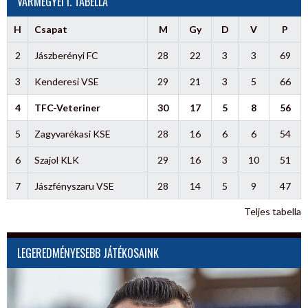
VÁRMEGYEI I. TABELLA
H
Csapat
M
Gy
D
V
P
2
Jászberényi FC
28
22
3
3
69
3
Kenderesi VSE
29
21
3
5
66
4
TFC-Veteriner
30
17
5
8
56
5
Zagyvarékasi KSE
28
16
6
6
54
6
Szajol KLK
29
16
3
10
51
7
Jászfényszaru VSE
28
14
5
9
47
Teljes tabella
LEGEREDMÉNYESEBB JÁTÉKOSAINK