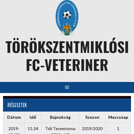
Skip
to
content
TÖRÖKSZENTMIKLÓSI
FC-VETERINER
RÉSZLETEK
Dátum
Idő
Bajnokság
Szezon
Meccsnap
2019-
11:24
Téli Teremtorna
2019/2020
1