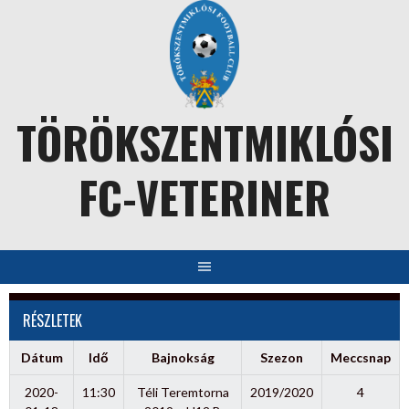
Skip
to
content
TÖRÖKSZENTMIKLÓSI
FC-VETERINER
RÉSZLETEK
Dátum
Idő
Bajnokság
Szezon
Meccsnap
2020-
11:30
Téli Teremtorna
2019/2020
4