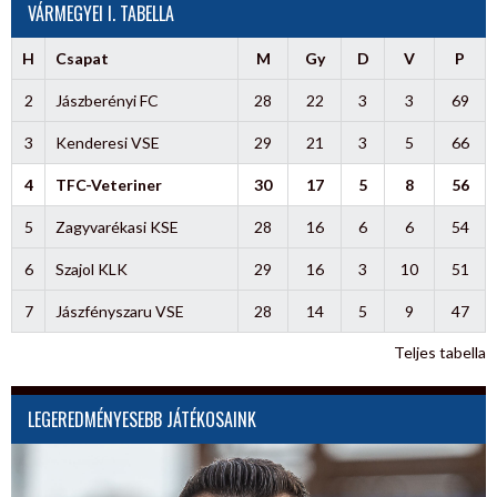
VÁRMEGYEI I. TABELLA
H
Csapat
M
Gy
D
V
P
2
Jászberényi FC
28
22
3
3
69
3
Kenderesi VSE
29
21
3
5
66
4
TFC-Veteriner
30
17
5
8
56
5
Zagyvarékasi KSE
28
16
6
6
54
6
Szajol KLK
29
16
3
10
51
7
Jászfényszaru VSE
28
14
5
9
47
Teljes tabella
LEGEREDMÉNYESEBB JÁTÉKOSAINK