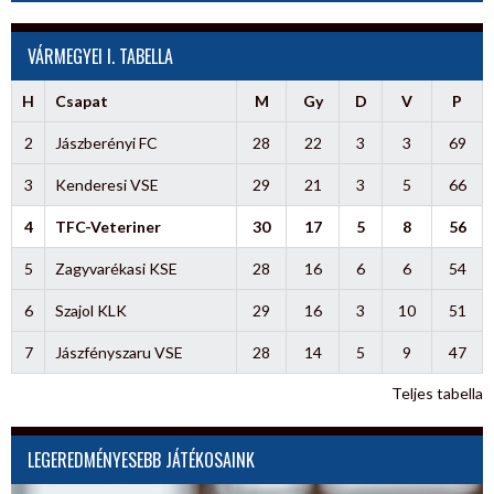
VÁRMEGYEI I. TABELLA
H
Csapat
M
Gy
D
V
P
2
Jászberényi FC
28
22
3
3
69
3
Kenderesi VSE
29
21
3
5
66
4
TFC-Veteriner
30
17
5
8
56
5
Zagyvarékasi KSE
28
16
6
6
54
6
Szajol KLK
29
16
3
10
51
7
Jászfényszaru VSE
28
14
5
9
47
Teljes tabella
LEGEREDMÉNYESEBB JÁTÉKOSAINK