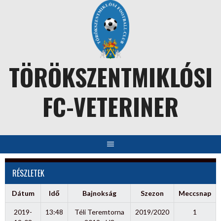
Skip
to
content
TÖRÖKSZENTMIKLÓSI
FC-VETERINER
RÉSZLETEK
Dátum
Idő
Bajnokság
Szezon
Meccsnap
2019-
13:48
Téli Teremtorna
2019/2020
1