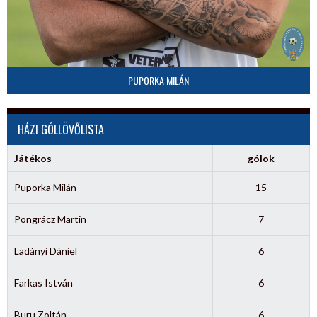
PUPORKA MILÁN
HÁZI GÓLLÖVŐLISTA
Játékos
gólok
Puporka Milán
15
Pongrácz Martin
7
Ladányi Dániel
6
Farkas István
6
Buru Zoltán
6