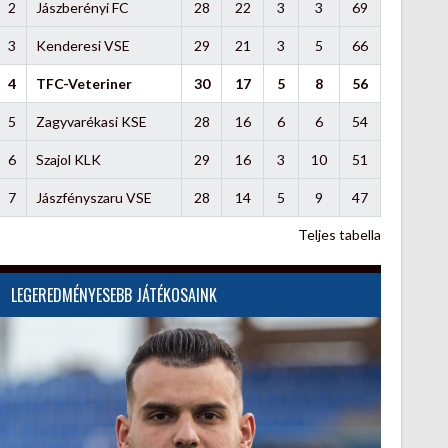
2
Jászberényi FC
28
22
3
3
69
3
Kenderesi VSE
29
21
3
5
66
4
TFC-Veteriner
30
17
5
8
56
5
Zagyvarékasi KSE
28
16
6
6
54
6
Szajol KLK
29
16
3
10
51
7
Jászfényszaru VSE
28
14
5
9
47
Teljes tabella
LEGEREDMÉNYESEBB JÁTÉKOSAINK