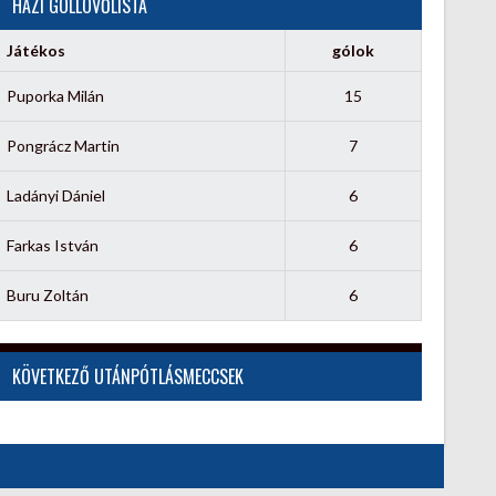
HÁZI GÓLLÖVŐLISTA
Játékos
gólok
Puporka Milán
15
Pongrácz Martin
7
Ladányi Dániel
6
Farkas István
6
Buru Zoltán
6
KÖVETKEZŐ UTÁNPÓTLÁSMECCSEK