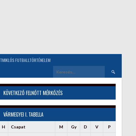
TMIKLÓS FUTBALLTÖRTÉNELEM
Keresés:
KÖVETKEZŐ FELNŐTT MÉRKŐZÉS
VÁRMEGYEI I. TABELLA
H
Csapat
M
Gy
D
V
P