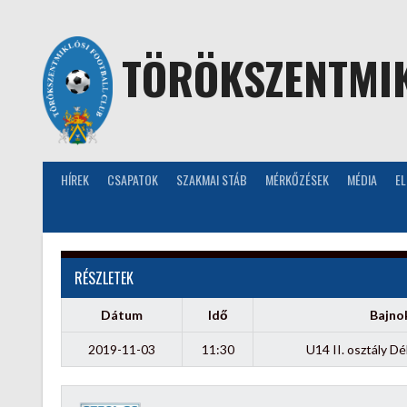
Skip
to
content
TÖRÖKSZENTMIK
HÍREK
CSAPATOK
SZAKMAI STÁB
MÉRKŐZÉSEK
MÉDIA
E
RÉSZLETEK
Dátum
Idő
Bajno
2019-11-03
11:30
U14 II. osztály Dé