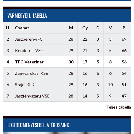
VÁRMEGYEI I. TABELLA
H
Csapat
M
Gy
D
V
P
2
Jászberényi FC
28
22
3
3
69
3
Kenderesi VSE
29
21
3
5
66
4
TFC-Veteriner
30
17
5
8
56
5
Zagyvarékasi KSE
28
16
6
6
54
6
Szajol KLK
29
16
3
10
51
7
Jászfényszaru VSE
28
14
5
9
47
Teljes tabella
LEGEREDMÉNYESEBB JÁTÉKOSAINK