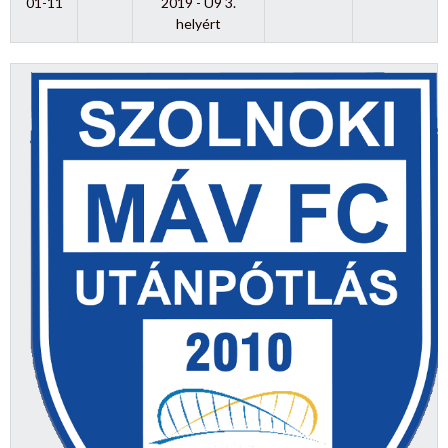
01-11
2019 - U9 3.
helyért