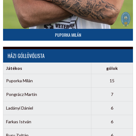
PUPORKA MILÁN
HÁZI GÓLLÖVŐLISTA
Játékos
gólok
Puporka Milán
15
Pongrácz Martin
7
Ladányi Dániel
6
Farkas István
6
Buru Zoltán
6