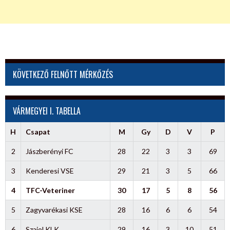
KÖVETKEZŐ FELNŐTT MÉRKŐZÉS
VÁRMEGYEI I. TABELLA
H
Csapat
M
Gy
D
V
P
2
Jászberényi FC
28
22
3
3
69
3
Kenderesi VSE
29
21
3
5
66
4
TFC-Veteriner
30
17
5
8
56
5
Zagyvarékasi KSE
28
16
6
6
54
6
Szajol KLK
29
16
3
10
51