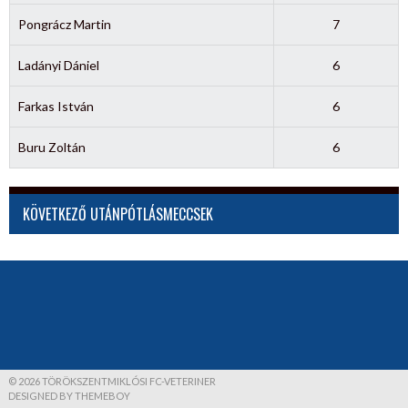
Pongrácz Martin
7
Ladányi Dániel
6
Farkas István
6
Buru Zoltán
6
KÖVETKEZŐ UTÁNPÓTLÁSMECCSEK
© 2026 TÖRÖKSZENTMIKLÓSI FC-VETERINER
DESIGNED BY THEMEBOY