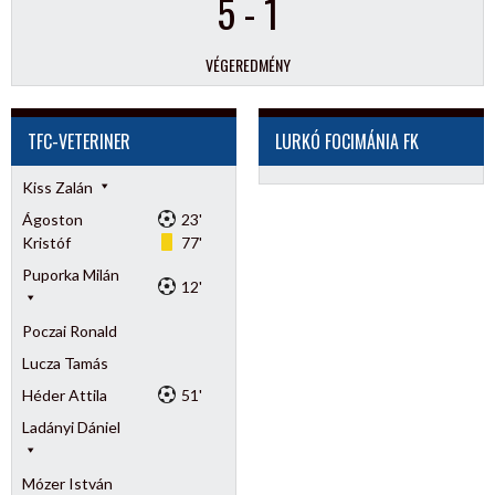
5
-
1
VÉGEREDMÉNY
TFC-VETERINER
LURKÓ FOCIMÁNIA FK
Kiss Zalán
Ágoston
23'
Kristóf
77'
Puporka Milán
12'
Poczai Ronald
Lucza Tamás
Héder Attila
51'
Ladányi Dániel
Mózer István