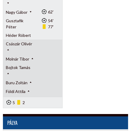
62'
Nagy Gábor
Gusztafik
54'
Péter
77'
Héder Róbert
Császár Olivér
Molnár Tibor
Bojtok Tamás
Buru Zoltán
Földi Attila
5
2
PÁLYA