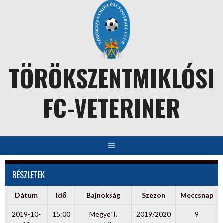
Skip
to
content
TÖRÖKSZENTMIKLÓSI
FC-VETERINER
RÉSZLETEK
Dátum
Idő
Bajnokság
Szezon
Meccsnap
2019-10-
15:00
Megyei I.
2019/2020
9