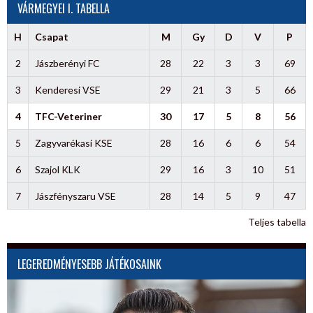
VÁRMEGYEI I. TABELLA
H
Csapat
M
Gy
D
V
P
2
Jászberényi FC
28
22
3
3
69
3
Kenderesi VSE
29
21
3
5
66
4
TFC-Veteriner
30
17
5
8
56
5
Zagyvarékasi KSE
28
16
6
6
54
6
Szajol KLK
29
16
3
10
51
7
Jászfényszaru VSE
28
14
5
9
47
Teljes tabella
LEGEREDMÉNYESEBB JÁTÉKOSAINK