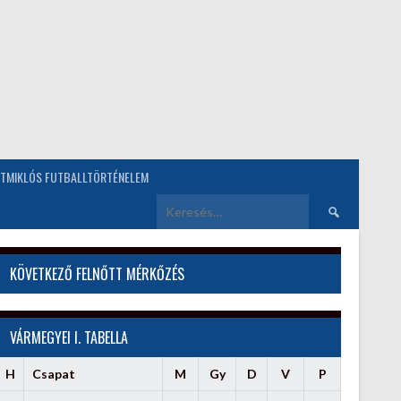
TMIKLÓS FUTBALLTÖRTÉNELEM
Keresés:
KÖVETKEZŐ FELNŐTT MÉRKŐZÉS
VÁRMEGYEI I. TABELLA
H
Csapat
M
Gy
D
V
P