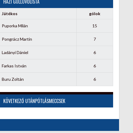
HÁZI GÓLLÖVŐLISTA
Játékos
gólok
Puporka Milán
15
Pongrácz Martin
7
Ladányi Dániel
6
Farkas István
6
Buru Zoltán
6
KÖVETKEZŐ UTÁNPÓTLÁSMECCSEK