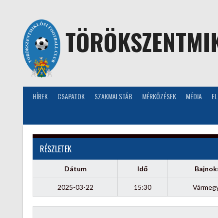
Skip
to
content
TÖRÖKSZENTMIK
HÍREK
CSAPATOK
SZAKMAI STÁB
MÉRKŐZÉSEK
MÉDIA
E
RÉSZLETEK
Dátum
Idő
Bajnok
2025-03-22
15:30
Vármegye