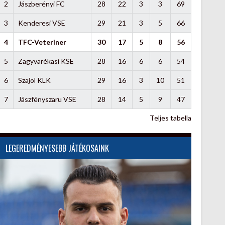
2
Jászberényi FC
28
22
3
3
69
3
Kenderesi VSE
29
21
3
5
66
4
TFC-Veteriner
30
17
5
8
56
5
Zagyvarékasi KSE
28
16
6
6
54
6
Szajol KLK
29
16
3
10
51
7
Jászfényszaru VSE
28
14
5
9
47
Teljes tabella
LEGEREDMÉNYESEBB JÁTÉKOSAINK