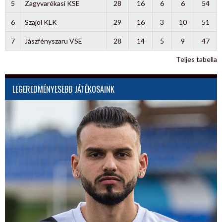
5
Zagyvarékasi KSE
28
16
6
6
54
6
Szajol KLK
29
16
3
10
51
7
Jászfényszaru VSE
28
14
5
9
47
Teljes tabella
LEGEREDMÉNYESEBB JÁTÉKOSAINK