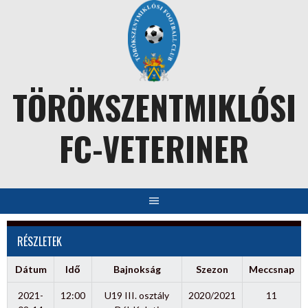
Skip
to
content
TÖRÖKSZENTMIKLÓSI
FC-VETERINER
RÉSZLETEK
Dátum
Idő
Bajnokság
Szezon
Meccsnap
2021-
12:00
U19 III. osztály
2020/2021
11