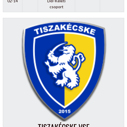
02-14
Dél-Keleti
csoport