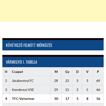
KÖVETKEZŐ FELNŐTT MÉRKŐZÉS
VÁRMEGYEI I. TABELLA
H
Csapat
M
Gy
D
V
P
2
Jászberényi FC
28
22
3
3
69
3
Kenderesi VSE
29
21
3
5
66
4
TFC-Veteriner
30
17
5
8
56