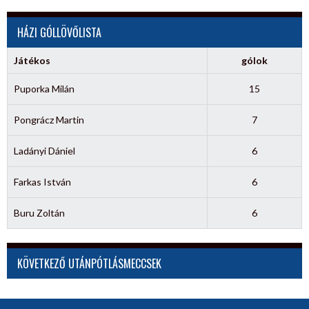
HÁZI GÓLLÖVŐLISTA
Játékos
gólok
Puporka Milán
15
Pongrácz Martin
7
Ladányi Dániel
6
Farkas István
6
Buru Zoltán
6
KÖVETKEZŐ UTÁNPÓTLÁSMECCSEK