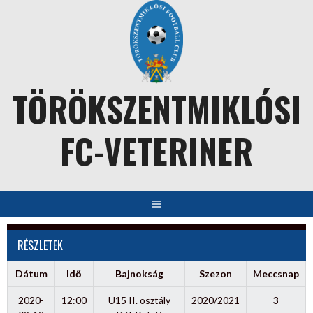
Skip
to
content
TÖRÖKSZENTMIKLÓSI
FC-VETERINER
RÉSZLETEK
Dátum
Idő
Bajnokság
Szezon
Meccsnap
2020-
12:00
U15 II. osztály
2020/2021
3