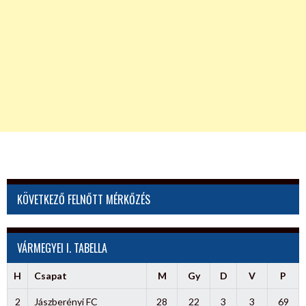
KÖVETKEZŐ FELNŐTT MÉRKŐZÉS
VÁRMEGYEI I. TABELLA
H
Csapat
M
Gy
D
V
P
2
Jászberényi FC
28
22
3
3
69