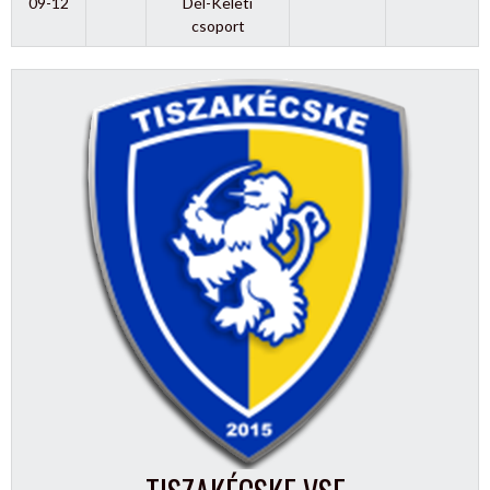
09-12
Dél-Keleti
csoport