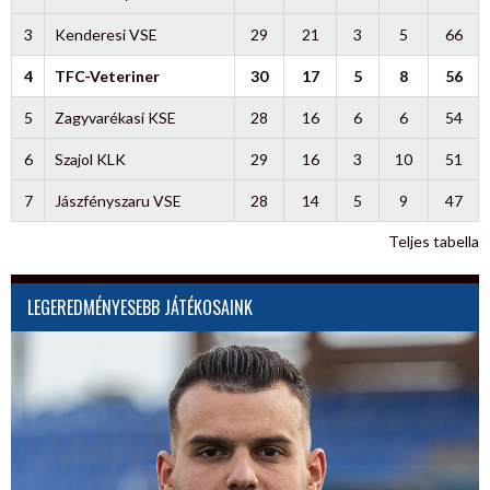
3
Kenderesi VSE
29
21
3
5
66
4
TFC-Veteriner
30
17
5
8
56
5
Zagyvarékasi KSE
28
16
6
6
54
6
Szajol KLK
29
16
3
10
51
7
Jászfényszaru VSE
28
14
5
9
47
Teljes tabella
LEGEREDMÉNYESEBB JÁTÉKOSAINK