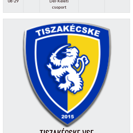
08-29
Dél-Keleti
csoport