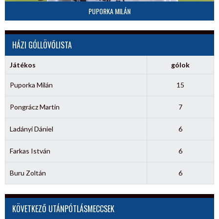
PUPORKA MILÁN
HÁZI GÓLLÖVŐLISTA
Játékos
gólok
Puporka Milán
15
Pongrácz Martin
7
Ladányi Dániel
6
Farkas István
6
Buru Zoltán
6
KÖVETKEZŐ UTÁNPÓTLÁSMECCSEK