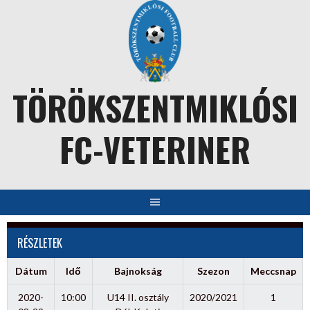
Skip
to
content
TÖRÖKSZENTMIKLÓSI
FC-VETERINER
RÉSZLETEK
Dátum
Idő
Bajnokság
Szezon
Meccsnap
2020-
10:00
U14 II. osztály
2020/2021
1