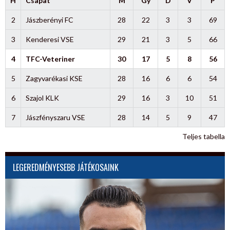
H
Csapat
M
Gy
D
V
P
2
Jászberényi FC
28
22
3
3
69
3
Kenderesi VSE
29
21
3
5
66
4
TFC-Veteriner
30
17
5
8
56
5
Zagyvarékasi KSE
28
16
6
6
54
6
Szajol KLK
29
16
3
10
51
7
Jászfényszaru VSE
28
14
5
9
47
Teljes tabella
LEGEREDMÉNYESEBB JÁTÉKOSAINK