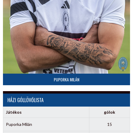
PUPORKA MILÁN
HÁZI GÓLLÖVŐLISTA
Játékos
gólok
Puporka Milán
15