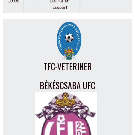
10-06
Dél-Keleti
csoport
TFC-VETERINER
BÉKÉSCSABA UFC