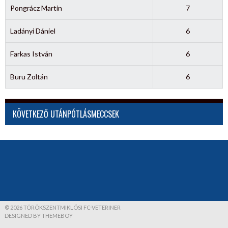
Pongrácz Martin
7
Ladányi Dániel
6
Farkas István
6
Buru Zoltán
6
KÖVETKEZŐ UTÁNPÓTLÁSMECCSEK
© 2026 TÖRÖKSZENTMIKLÓSI FC-VETERINER
DESIGNED BY THEMEBOY