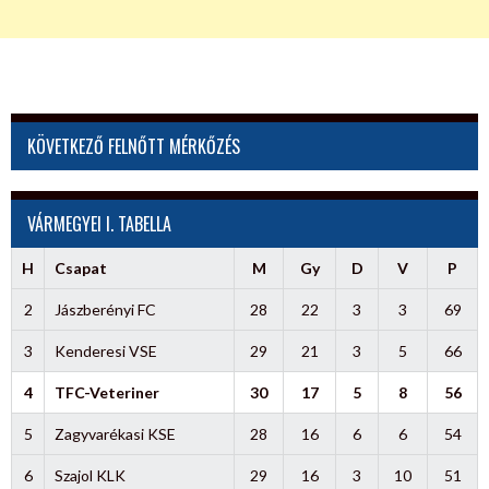
KÖVETKEZŐ FELNŐTT MÉRKŐZÉS
VÁRMEGYEI I. TABELLA
H
Csapat
M
Gy
D
V
P
2
Jászberényi FC
28
22
3
3
69
3
Kenderesi VSE
29
21
3
5
66
4
TFC-Veteriner
30
17
5
8
56
5
Zagyvarékasi KSE
28
16
6
6
54
6
Szajol KLK
29
16
3
10
51