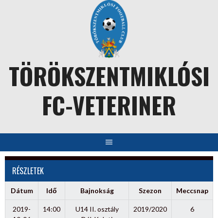
Skip
to
content
TÖRÖKSZENTMIKLÓSI
FC-VETERINER
RÉSZLETEK
Dátum
Idő
Bajnokság
Szezon
Meccsnap
2019-
14:00
U14 II. osztály
2019/2020
6