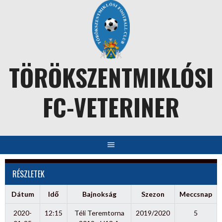
Skip
to
content
TÖRÖKSZENTMIKLÓSI
FC-VETERINER
RÉSZLETEK
Dátum
Idő
Bajnokság
Szezon
Meccsnap
2020-
12:15
Téli Teremtorna
2019/2020
5