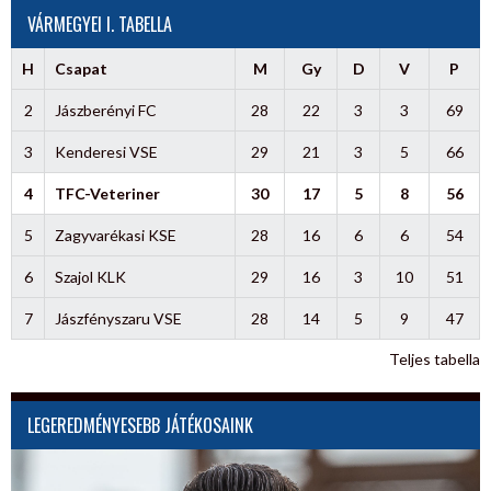
VÁRMEGYEI I. TABELLA
H
Csapat
M
Gy
D
V
P
2
Jászberényi FC
28
22
3
3
69
3
Kenderesi VSE
29
21
3
5
66
4
TFC-Veteriner
30
17
5
8
56
5
Zagyvarékasi KSE
28
16
6
6
54
6
Szajol KLK
29
16
3
10
51
7
Jászfényszaru VSE
28
14
5
9
47
Teljes tabella
LEGEREDMÉNYESEBB JÁTÉKOSAINK