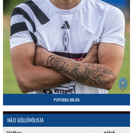
PUPORKA MILÁN
HÁZI GÓLLÖVŐLISTA
Játékos
gólok