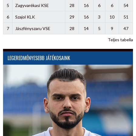
5
Zagyvarékasi KSE
28
16
6
6
54
6
Szajol KLK
29
16
3
10
51
7
Jászfényszaru VSE
28
14
5
9
47
Teljes tabella
LEGEREDMÉNYESEBB JÁTÉKOSAINK