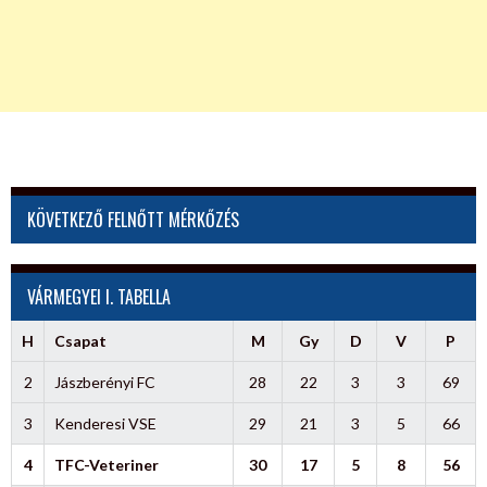
KÖVETKEZŐ FELNŐTT MÉRKŐZÉS
VÁRMEGYEI I. TABELLA
H
Csapat
M
Gy
D
V
P
2
Jászberényi FC
28
22
3
3
69
3
Kenderesi VSE
29
21
3
5
66
4
TFC-Veteriner
30
17
5
8
56