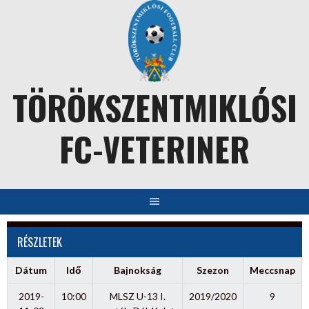
Skip
to
content
TÖRÖKSZENTMIKLÓSI
FC-VETERINER
RÉSZLETEK
Dátum
Idő
Bajnokság
Szezon
Meccsnap
2019-
10:00
MLSZ U-13 I.
2019/2020
9