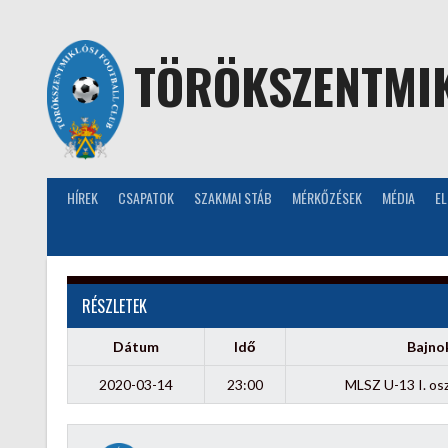
Skip
to
content
TÖRÖKSZENTMIK
HÍREK
CSAPATOK
SZAKMAI STÁB
MÉRKŐZÉSEK
MÉDIA
E
RÉSZLETEK
Dátum
Idő
Bajno
2020-03-14
23:00
MLSZ U-13 I. osz