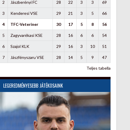
2
Jászberényi FC
28
22
3
3
69
3
Kenderesi VSE
29
21
3
5
66
4
TFC-Veteriner
30
17
5
8
56
5
Zagyvarékasi KSE
28
16
6
6
54
6
Szajol KLK
29
16
3
10
51
7
Jászfényszaru VSE
28
14
5
9
47
Teljes tabella
LEGEREDMÉNYESEBB JÁTÉKOSAINK