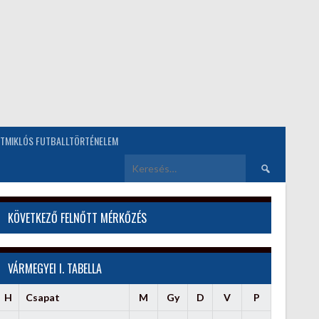
TMIKLÓS FUTBALLTÖRTÉNELEM
Keresés:
KÖVETKEZŐ FELNŐTT MÉRKŐZÉS
VÁRMEGYEI I. TABELLA
H
Csapat
M
Gy
D
V
P