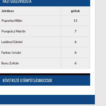
HÁZI GÓLLÖVŐLISTA
Játékos
gólok
Puporka Milán
15
Pongrácz Martin
7
Ladányi Dániel
6
Farkas István
6
Buru Zoltán
6
KÖVETKEZŐ UTÁNPÓTLÁSMECCSEK