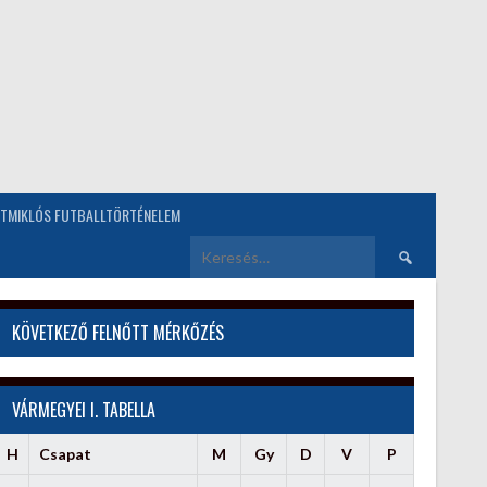
TMIKLÓS FUTBALLTÖRTÉNELEM
Keresés:
KÖVETKEZŐ FELNŐTT MÉRKŐZÉS
VÁRMEGYEI I. TABELLA
H
Csapat
M
Gy
D
V
P