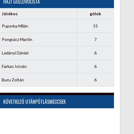
HÁZI GÓLLÖVŐLISTA
Játékos
gólok
Puporka Milán
15
Pongrácz Martin
7
Ladányi Dániel
6
Farkas István
6
Buru Zoltán
6
KÖVETKEZŐ UTÁNPÓTLÁSMECCSEK