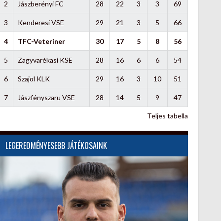
2
Jászberényi FC
28
22
3
3
69
3
Kenderesi VSE
29
21
3
5
66
4
TFC-Veteriner
30
17
5
8
56
5
Zagyvarékasi KSE
28
16
6
6
54
6
Szajol KLK
29
16
3
10
51
7
Jászfényszaru VSE
28
14
5
9
47
Teljes tabella
LEGEREDMÉNYESEBB JÁTÉKOSAINK