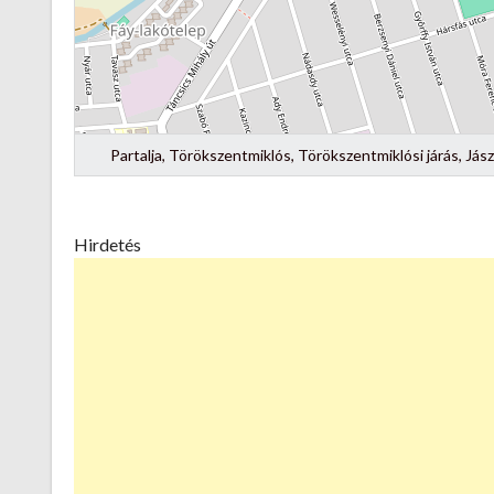
Partalja, Törökszentmiklós, Törökszentmiklósi járás, J
Hirdetés