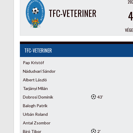
202
TFC-VETERINER
VÉG
TFC-VETERINER
Pap Kristóf
Nádudvari Sándor
Albert László
Tarjányi Milán
Dobrosi Dominik
43'
Balogh Patrik
Urbán Roland
Antal Zsombor
Biró Tibor
2'