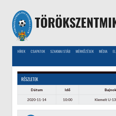
Skip
to
content
TÖRÖKSZENTMIK
HÍREK
CSAPATOK
SZAKMAI STÁB
MÉRKŐZÉSEK
MÉDIA
E
RÉSZLETEK
Dátum
Idő
Bajno
2020-11-14
10:00
Kiemelt U-13