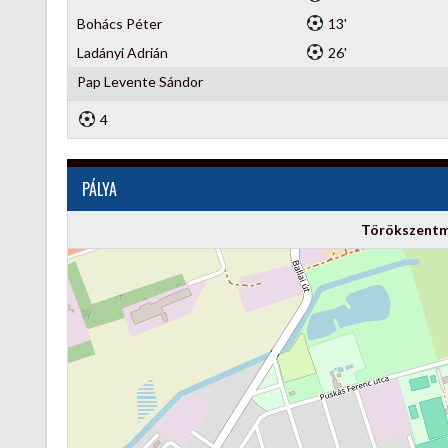
Bohács Péter
13'
Ladányi Adrián
26'
Pap Levente Sándor
4
PÁLYA
Törökszentm