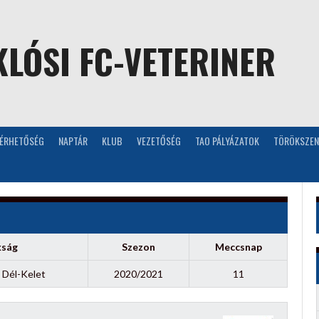
LÓSI FC-VETERINER
LÉRHETŐSÉG
NAPTÁR
KLUB
VEZETŐSÉG
TAO PÁLYÁZATOK
TÖRÖKSZEN
kság
Szezon
Meccsnap
 Dél-Kelet
2020/2021
11