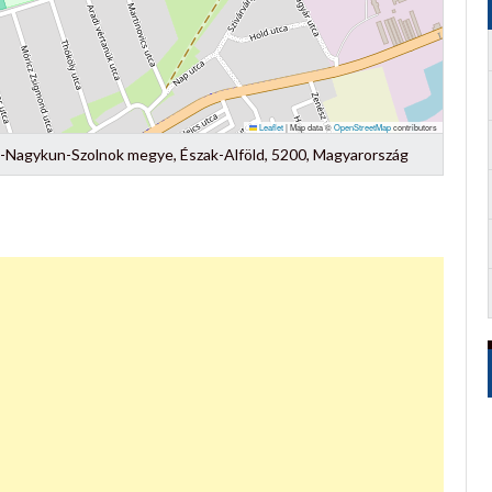
Leaflet
|
Map data ©
OpenStreetMap
contributors
ász-Nagykun-Szolnok megye, Észak-Alföld, 5200, Magyarország