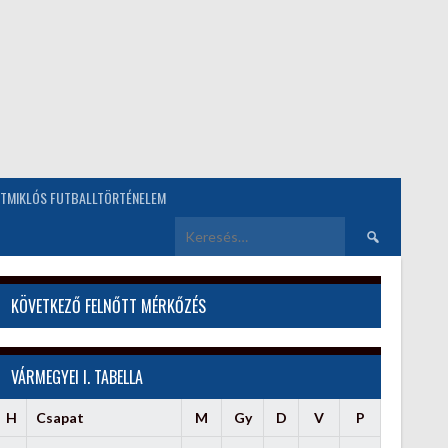
TMIKLÓS FUTBALLTÖRTÉNELEM
Keresés:
KÖVETKEZŐ FELNŐTT MÉRKŐZÉS
VÁRMEGYEI I. TABELLA
H
Csapat
M
Gy
D
V
P