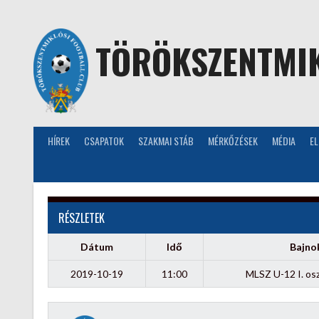
Skip
to
content
TÖRÖKSZENTMIK
HÍREK
CSAPATOK
SZAKMAI STÁB
MÉRKŐZÉSEK
MÉDIA
E
RÉSZLETEK
Dátum
Idő
Bajno
2019-10-19
11:00
MLSZ U-12 I. osz