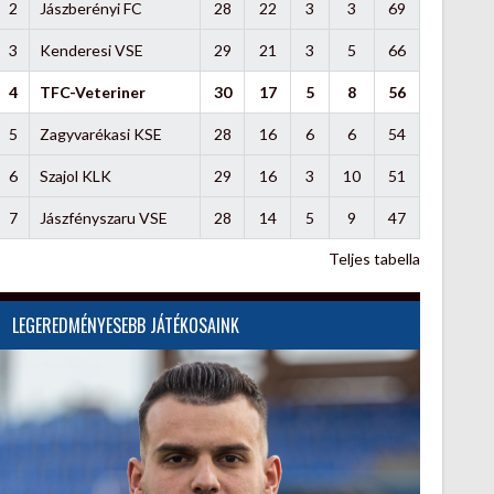
2
Jászberényi FC
28
22
3
3
69
3
Kenderesi VSE
29
21
3
5
66
4
TFC-Veteriner
30
17
5
8
56
5
Zagyvarékasi KSE
28
16
6
6
54
6
Szajol KLK
29
16
3
10
51
7
Jászfényszaru VSE
28
14
5
9
47
Teljes tabella
LEGEREDMÉNYESEBB JÁTÉKOSAINK