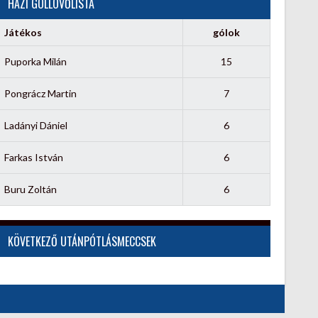
HÁZI GÓLLÖVŐLISTA
Játékos
gólok
Puporka Milán
15
Pongrácz Martin
7
Ladányi Dániel
6
Farkas István
6
Buru Zoltán
6
KÖVETKEZŐ UTÁNPÓTLÁSMECCSEK