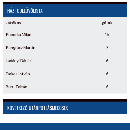
HÁZI GÓLLÖVŐLISTA
Játékos
gólok
Puporka Milán
15
Pongrácz Martin
7
Ladányi Dániel
6
Farkas István
6
Buru Zoltán
6
KÖVETKEZŐ UTÁNPÓTLÁSMECCSEK