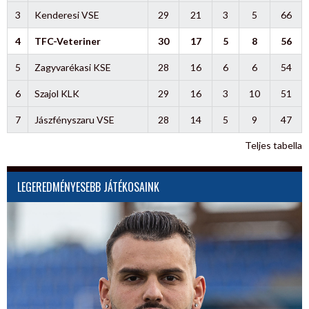
3
Kenderesi VSE
29
21
3
5
66
4
TFC-Veteriner
30
17
5
8
56
5
Zagyvarékasi KSE
28
16
6
6
54
6
Szajol KLK
29
16
3
10
51
7
Jászfényszaru VSE
28
14
5
9
47
Teljes tabella
LEGEREDMÉNYESEBB JÁTÉKOSAINK