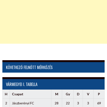
KÖVETKEZŐ FELNŐTT MÉRKŐZÉS
VÁRMEGYEI I. TABELLA
H
Csapat
M
Gy
D
V
P
2
Jászberényi FC
28
22
3
3
69