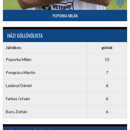
PUPORKA MILÁN
HÁZI GÓLLÖVŐLISTA
Játékos
gólok
Puporka Milán
15
Pongrácz Martin
7
Ladányi Dániel
6
Farkas István
6
Buru Zoltán
6