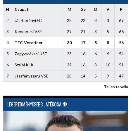
H
Csapat
M
Gy
D
V
P
2
Jászberényi FC
28
22
3
3
69
3
Kenderesi VSE
29
21
3
5
66
4
TFC-Veteriner
30
17
5
8
56
5
Zagyvarékasi KSE
28
16
6
6
54
6
Szajol KLK
29
16
3
10
51
7
Jászfényszaru VSE
28
14
5
9
47
Teljes tabella
LEGEREDMÉNYESEBB JÁTÉKOSAINK