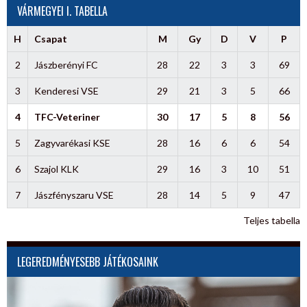
VÁRMEGYEI I. TABELLA
H
Csapat
M
Gy
D
V
P
2
Jászberényi FC
28
22
3
3
69
3
Kenderesi VSE
29
21
3
5
66
4
TFC-Veteriner
30
17
5
8
56
5
Zagyvarékasi KSE
28
16
6
6
54
6
Szajol KLK
29
16
3
10
51
7
Jászfényszaru VSE
28
14
5
9
47
Teljes tabella
LEGEREDMÉNYESEBB JÁTÉKOSAINK