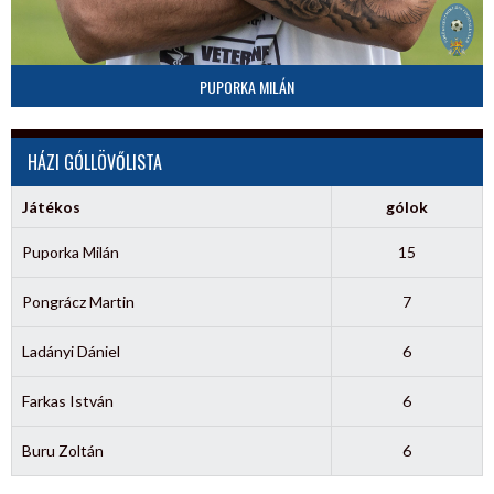
PUPORKA MILÁN
HÁZI GÓLLÖVŐLISTA
Játékos
gólok
Puporka Milán
15
Pongrácz Martin
7
Ladányi Dániel
6
Farkas István
6
Buru Zoltán
6