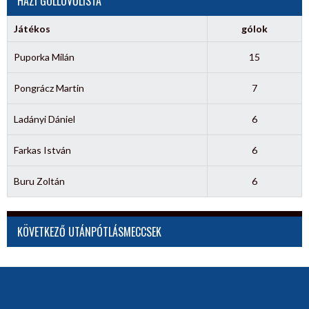
HÁZI GÓLLÖVŐLISTA
Játékos
gólok
Puporka Milán
15
Pongrácz Martin
7
Ladányi Dániel
6
Farkas István
6
Buru Zoltán
6
KÖVETKEZŐ UTÁNPÓTLÁSMECCSEK