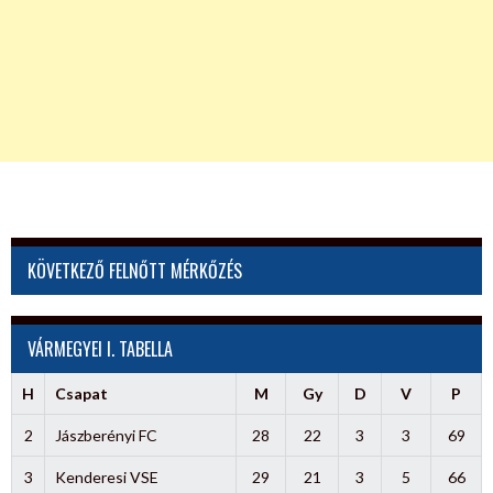
KÖVETKEZŐ FELNŐTT MÉRKŐZÉS
VÁRMEGYEI I. TABELLA
H
Csapat
M
Gy
D
V
P
2
Jászberényi FC
28
22
3
3
69
3
Kenderesi VSE
29
21
3
5
66