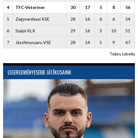
4
TFC-Veteriner
30
17
5
8
56
5
Zagyvarékasi KSE
28
16
6
6
54
6
Szajol KLK
29
16
3
10
51
7
Jászfényszaru VSE
28
14
5
9
47
Teljes tabella
LEGEREDMÉNYESEBB JÁTÉKOSAINK