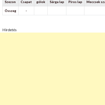
Szezon
Csapat
gólok
Sárga lap
Piros lap
Meccsek s
Összeg
-
Hirdetés