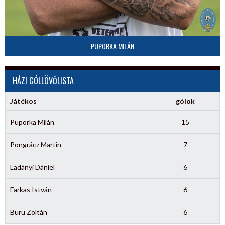
PUPORKA MILÁN
HÁZI GÓLLÖVŐLISTA
Játékos
gólok
Puporka Milán
15
Pongrácz Martin
7
Ladányi Dániel
6
Farkas István
6
Buru Zoltán
6