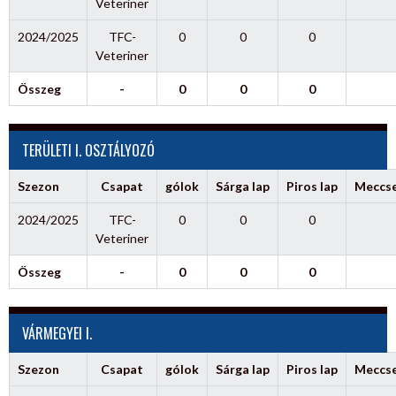
Veteriner
2024/2025
TFC-
0
0
0
Veteriner
Összeg
-
0
0
0
TERÜLETI I. OSZTÁLYOZÓ
Szezon
Csapat
gólok
Sárga lap
Piros lap
Meccs
2024/2025
TFC-
0
0
0
Veteriner
Összeg
-
0
0
0
VÁRMEGYEI I.
Szezon
Csapat
gólok
Sárga lap
Piros lap
Meccs