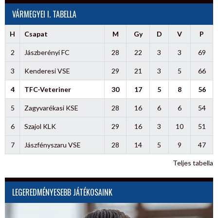
VÁRMEGYEI I. TABELLA
H
Csapat
M
Gy
D
V
P
2
Jászberényi FC
28
22
3
3
69
3
Kenderesi VSE
29
21
3
5
66
4
TFC-Veteriner
30
17
5
8
56
5
Zagyvarékasi KSE
28
16
6
6
54
6
Szajol KLK
29
16
3
10
51
7
Jászfényszaru VSE
28
14
5
9
47
Teljes tabella
LEGEREDMÉNYESEBB JÁTÉKOSAINK