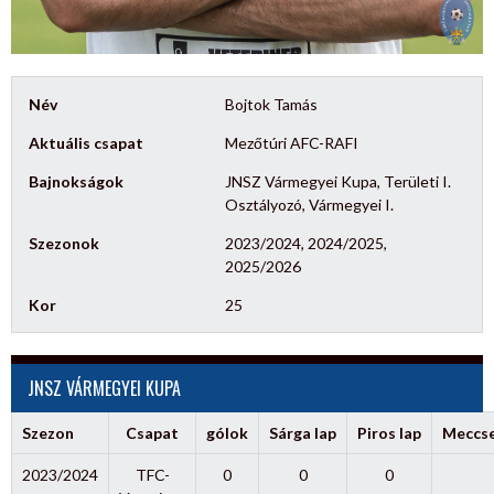
Név
Bojtok Tamás
Aktuális csapat
Mezőtúri AFC-RAFI
Bajnokságok
JNSZ Vármegyei Kupa, Területi I.
Osztályozó, Vármegyei I.
Szezonok
2023/2024, 2024/2025,
2025/2026
Kor
25
JNSZ VÁRMEGYEI KUPA
Szezon
Csapat
gólok
Sárga lap
Piros lap
Meccs
2023/2024
TFC-
0
0
0