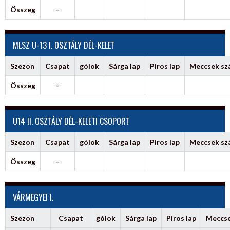
Összeg
-
MLSZ U-13 I. OSZTÁLY DÉL-KELET
Szezon
Csapat
gólok
Sárga lap
Piros lap
Meccsek s
Összeg
-
U14 II. OSZTÁLY DÉL-KELETI CSOPORT
Szezon
Csapat
gólok
Sárga lap
Piros lap
Meccsek s
Összeg
-
VÁRMEGYEI I.
Szezon
Csapat
gólok
Sárga lap
Piros lap
Meccs