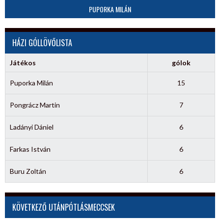
PUPORKA MILÁN
HÁZI GÓLLÖVŐLISTA
Játékos
gólok
Puporka Milán
15
Pongrácz Martin
7
Ladányi Dániel
6
Farkas István
6
Buru Zoltán
6
KÖVETKEZŐ UTÁNPÓTLÁSMECCSEK