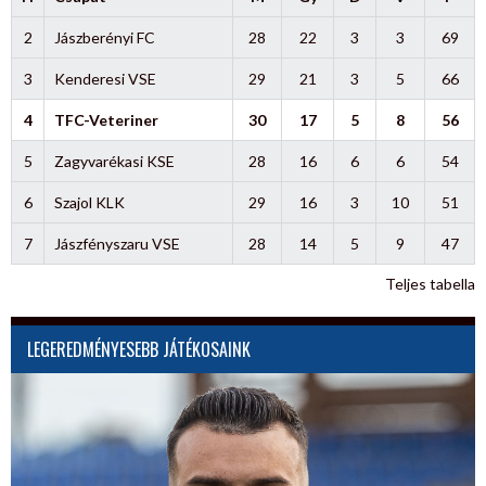
2
Jászberényi FC
28
22
3
3
69
3
Kenderesi VSE
29
21
3
5
66
4
TFC-Veteriner
30
17
5
8
56
5
Zagyvarékasi KSE
28
16
6
6
54
6
Szajol KLK
29
16
3
10
51
7
Jászfényszaru VSE
28
14
5
9
47
Teljes tabella
LEGEREDMÉNYESEBB JÁTÉKOSAINK