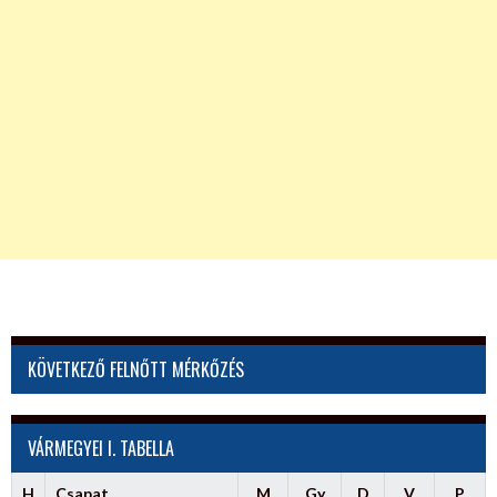
KÖVETKEZŐ FELNŐTT MÉRKŐZÉS
VÁRMEGYEI I. TABELLA
H
Csapat
M
Gy
D
V
P