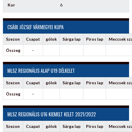
Kor
6
CSÁBI JÓZSEF VÁRMEGYEI KUPA
Szezon
Csapat
gólok
Sárga lap
Piros lap
Meccsek s
Összeg
-
MLSZ REGIONÁLIS ALAP U19 DÉLKELET
Szezon
Csapat
gólok
Sárga lap
Piros lap
Meccsek s
Összeg
-
MLSZ REGIONÁLIS U16 KIEMELT KELET 2021/2022
Szezon
Csapat
gólok
Sárga lap
Piros lap
Meccsek s