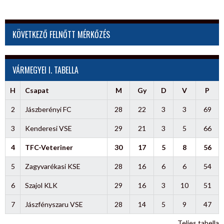
KÖVETKEZŐ FELNŐTT MÉRKŐZÉS
VÁRMEGYEI I. TABELLA
H
Csapat
M
Gy
D
V
P
2
Jászberényi FC
28
22
3
3
69
3
Kenderesi VSE
29
21
3
5
66
4
TFC-Veteriner
30
17
5
8
56
5
Zagyvarékasi KSE
28
16
6
6
54
6
Szajol KLK
29
16
3
10
51
7
Jászfényszaru VSE
28
14
5
9
47
Teljes tabella