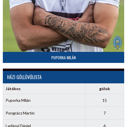
PUPORKA MILÁN
HÁZI GÓLLÖVŐLISTA
Játékos
gólok
Puporka Milán
15
Pongrácz Martin
7
Ladányi Dániel
6