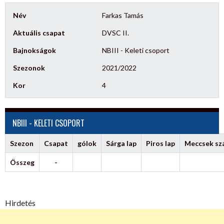
Név
Farkas Tamás
Aktuális csapat
DVSC II.
Bajnokságok
NBIII - Keleti csoport
Szezonok
2021/2022
Kor
4
NBIII - KELETI CSOPORT
Szezon
Csapat
gólok
Sárga lap
Piros lap
Meccsek s
Összeg
-
Hirdetés