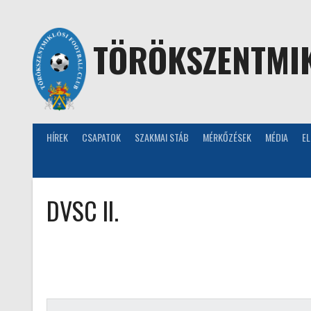
Skip
to
content
TÖRÖKSZENTMIK
HÍREK
CSAPATOK
SZAKMAI STÁB
MÉRKŐZÉSEK
MÉDIA
E
DVSC II.