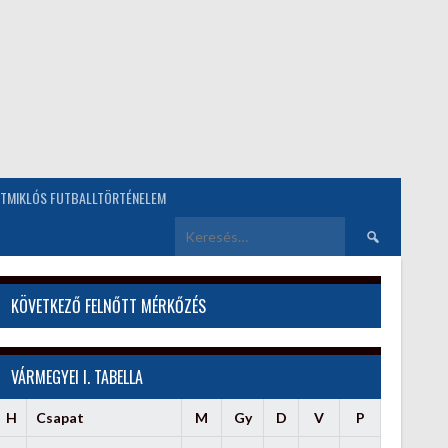
TMIKLÓS FUTBALLTÖRTÉNELEM
Keresés:
KÖVETKEZŐ FELNŐTT MÉRKŐZÉS
VÁRMEGYEI I. TABELLA
H
Csapat
M
Gy
D
V
P