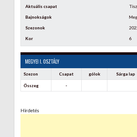
Aktuális csapat
Tis
Bajnokságok
Megy
Szezonok
202
Kor
6
MEGYEI I. OSZTÁLY
Szezon
Csapat
gólok
Sárga lap
Összeg
-
Hirdetés