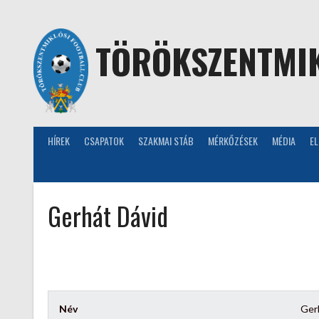
Skip
to
content
TÖRÖKSZENTMIK
HÍREK
CSAPATOK
SZAKMAI STÁB
MÉRKŐZÉSEK
MÉDIA
E
Gerhát Dávid
Név
Ger