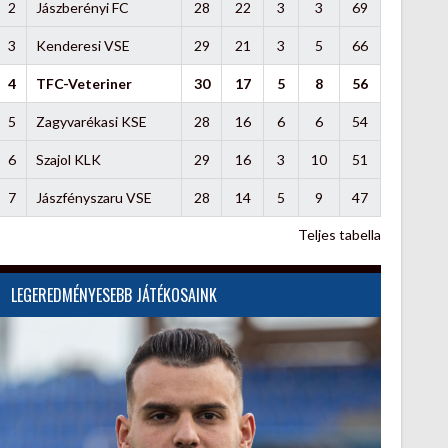
2
Jászberényi FC
28
22
3
3
69
3
Kenderesi VSE
29
21
3
5
66
4
TFC-Veteriner
30
17
5
8
56
5
Zagyvarékasi KSE
28
16
6
6
54
6
Szajol KLK
29
16
3
10
51
7
Jászfényszaru VSE
28
14
5
9
47
Teljes tabella
LEGEREDMÉNYESEBB JÁTÉKOSAINK