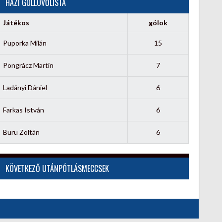
HÁZI GÓLLÖVŐLISTA
Játékos
gólok
Puporka Milán
15
Pongrácz Martin
7
Ladányi Dániel
6
Farkas István
6
Buru Zoltán
6
KÖVETKEZŐ UTÁNPÓTLÁSMECCSEK