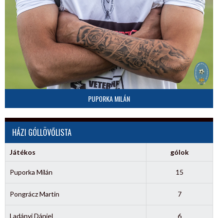
PUPORKA MILÁN
HÁZI GÓLLÖVŐLISTA
Játékos
gólok
Puporka Milán
15
Pongrácz Martin
7
Ladányi Dániel
6