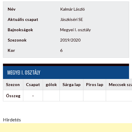
Név
Kalmár László
Aktuális csapat
Jászkiséri SE
Bajnokságok
Megyei I. osztály
Szezonok
2019/2020
Kor
6
MEGYEI I. OSZTÁLY
Szezon
Csapat
gólok
Sárga lap
Piros lap
Meccsek s
Összeg
-
Hirdetés