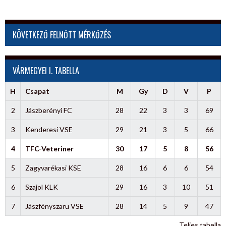
KÖVETKEZŐ FELNŐTT MÉRKŐZÉS
VÁRMEGYEI I. TABELLA
H
Csapat
M
Gy
D
V
P
2
Jászberényi FC
28
22
3
3
69
3
Kenderesi VSE
29
21
3
5
66
4
TFC-Veteriner
30
17
5
8
56
5
Zagyvarékasi KSE
28
16
6
6
54
6
Szajol KLK
29
16
3
10
51
7
Jászfényszaru VSE
28
14
5
9
47
Teljes tabella