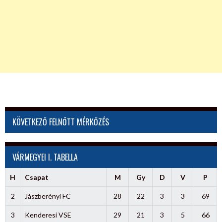
KÖVETKEZŐ FELNŐTT MÉRKŐZÉS
VÁRMEGYEI I. TABELLA
H
Csapat
M
Gy
D
V
P
2
Jászberényi FC
28
22
3
3
69
3
Kenderesi VSE
29
21
3
5
66