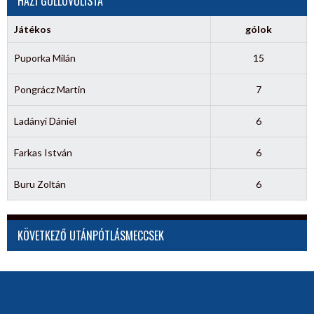
HÁZI GÓLLÖVŐLISTA
Játékos
gólok
Puporka Milán
15
Pongrácz Martin
7
Ladányi Dániel
6
Farkas István
6
Buru Zoltán
6
KÖVETKEZŐ UTÁNPÓTLÁSMECCSEK