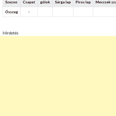
Szezon
Csapat
gólok
Sárga lap
Piros lap
Meccsek s
Összeg
-
Hirdetés