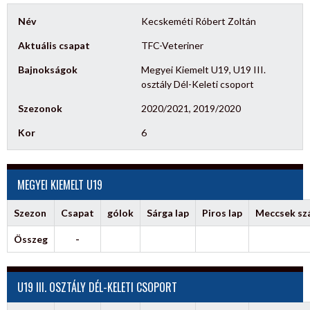
Név
Kecskeméti Róbert Zoltán
Aktuális csapat
TFC-Veteriner
Bajnokságok
Megyei Kiemelt U19, U19 III.
osztály Dél-Keleti csoport
Szezonok
2020/2021, 2019/2020
Kor
6
MEGYEI KIEMELT U19
Szezon
Csapat
gólok
Sárga lap
Piros lap
Meccsek s
Összeg
-
U19 III. OSZTÁLY DÉL-KELETI CSOPORT