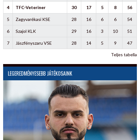
4
TFC-Veteriner
30
17
5
8
56
5
Zagyvarékasi KSE
28
16
6
6
54
6
Szajol KLK
29
16
3
10
51
7
Jászfényszaru VSE
28
14
5
9
47
Teljes tabella
LEGEREDMÉNYESEBB JÁTÉKOSAINK