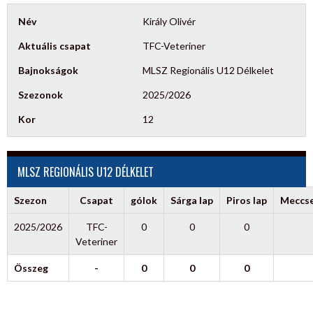
Név
Király Olivér
Aktuális csapat
TFC-Veteriner
Bajnokságok
MLSZ Regionális U12 Délkelet
Szezonok
2025/2026
Kor
12
MLSZ REGIONÁLIS U12 DÉLKELET
Szezon
Csapat
gólok
Sárga lap
Piros lap
Meccs
2025/2026
TFC-
0
0
0
Veteriner
Összeg
-
0
0
0