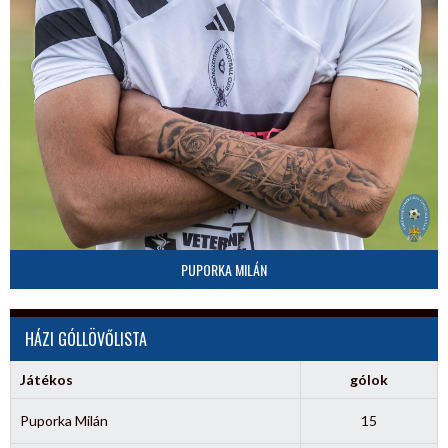
PUPORKA MILÁN
HÁZI GÓLLÖVŐLISTA
Játékos
gólok
Puporka Milán
15