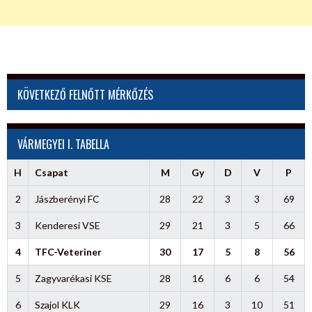
KÖVETKEZŐ FELNŐTT MÉRKŐZÉS
VÁRMEGYEI I. TABELLA
H
Csapat
M
Gy
D
V
P
2
Jászberényi FC
28
22
3
3
69
3
Kenderesi VSE
29
21
3
5
66
4
TFC-Veteriner
30
17
5
8
56
5
Zagyvarékasi KSE
28
16
6
6
54
6
Szajol KLK
29
16
3
10
51