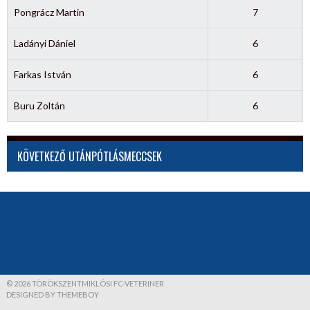
Pongrácz Martin
7
Ladányi Dániel
6
Farkas István
6
Buru Zoltán
6
KÖVETKEZŐ UTÁNPÓTLÁSMECCSEK
© 2026 TÖRÖKSZENTMIKLÓSI FC-VETERINER
DESIGNED BY THEMEBOY