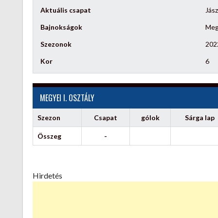
Aktuális csapat
Jás
Bajnokságok
Megy
Szezonok
202
Kor
6
MEGYEI I. OSZTÁLY
Szezon
Csapat
gólok
Sárga lap
Összeg
-
Hirdetés