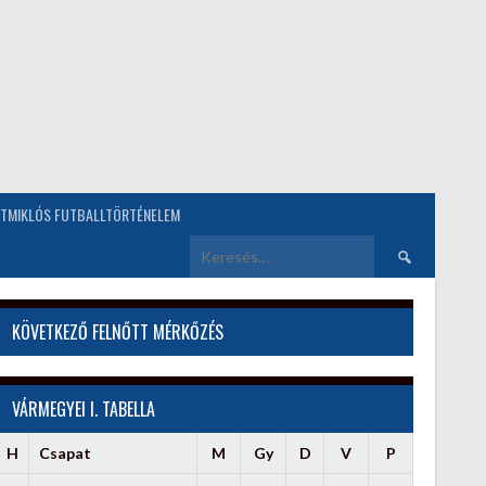
TMIKLÓS FUTBALLTÖRTÉNELEM
Keresés:
KÖVETKEZŐ FELNŐTT MÉRKŐZÉS
VÁRMEGYEI I. TABELLA
H
Csapat
M
Gy
D
V
P