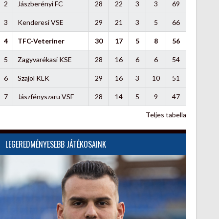
2
Jászberényi FC
28
22
3
3
69
3
Kenderesi VSE
29
21
3
5
66
4
TFC-Veteriner
30
17
5
8
56
5
Zagyvarékasi KSE
28
16
6
6
54
6
Szajol KLK
29
16
3
10
51
7
Jászfényszaru VSE
28
14
5
9
47
Teljes tabella
LEGEREDMÉNYESEBB JÁTÉKOSAINK