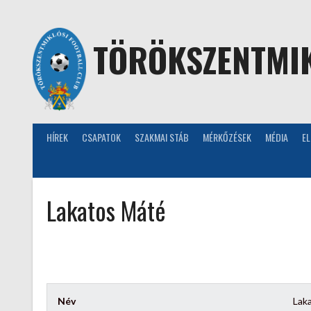
Skip
to
content
TÖRÖKSZENTMIK
HÍREK
CSAPATOK
SZAKMAI STÁB
MÉRKŐZÉSEK
MÉDIA
E
Lakatos Máté
Név
Lak