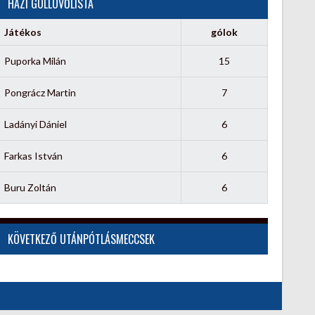
HÁZI GÓLLÖVŐLISTA
Játékos
gólok
Puporka Milán
15
Pongrácz Martin
7
Ladányi Dániel
6
Farkas István
6
Buru Zoltán
6
KÖVETKEZŐ UTÁNPÓTLÁSMECCSEK