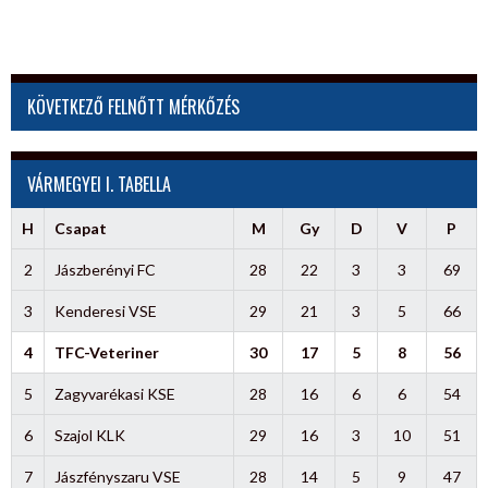
KÖVETKEZŐ FELNŐTT MÉRKŐZÉS
VÁRMEGYEI I. TABELLA
H
Csapat
M
Gy
D
V
P
2
Jászberényi FC
28
22
3
3
69
3
Kenderesi VSE
29
21
3
5
66
4
TFC-Veteriner
30
17
5
8
56
5
Zagyvarékasi KSE
28
16
6
6
54
6
Szajol KLK
29
16
3
10
51
7
Jászfényszaru VSE
28
14
5
9
47