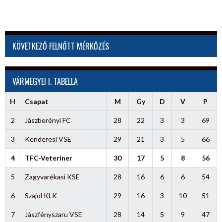
KÖVETKEZŐ FELNŐTT MÉRKŐZÉS
VÁRMEGYEI I. TABELLA
H
Csapat
M
Gy
D
V
P
2
Jászberényi FC
28
22
3
3
69
3
Kenderesi VSE
29
21
3
5
66
4
TFC-Veteriner
30
17
5
8
56
5
Zagyvarékasi KSE
28
16
6
6
54
6
Szajol KLK
29
16
3
10
51
7
Jászfényszaru VSE
28
14
5
9
47