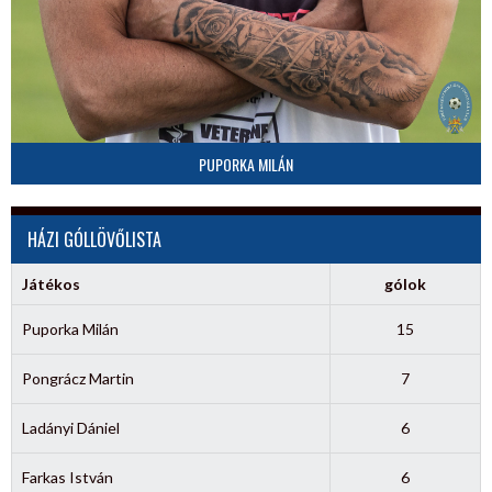
PUPORKA MILÁN
HÁZI GÓLLÖVŐLISTA
Játékos
gólok
Puporka Milán
15
Pongrácz Martin
7
Ladányi Dániel
6
Farkas István
6