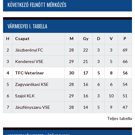
KÖVETKEZŐ FELNŐTT MÉRKŐZÉS
VÁRMEGYEI I. TABELLA
H
Csapat
M
Gy
D
V
P
2
Jászberényi FC
28
22
3
3
69
3
Kenderesi VSE
29
21
3
5
66
4
TFC-Veteriner
30
17
5
8
56
5
Zagyvarékasi KSE
28
16
6
6
54
6
Szajol KLK
29
16
3
10
51
7
Jászfényszaru VSE
28
14
5
9
47
Teljes tabella