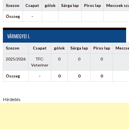
Szezon
Csapat
gólok
Sárga lap
Piros lap
Meccsek s
Összeg
-
VÁRMEGYEI I.
Szezon
Csapat
gólok
Sárga lap
Piros lap
Meccs
2025/2026
TFC-
0
0
0
Veteriner
Összeg
-
0
0
0
Hirdetés