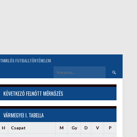
TMIKLÓS FUTBALLTÖRTÉNELEM
Keresés:
KÖVETKEZŐ FELNŐTT MÉRKŐZÉS
VÁRMEGYEI I. TABELLA
H
Csapat
M
Gy
D
V
P