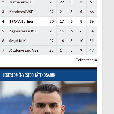
2
Jászberényi FC
28
22
3
3
69
3
Kenderesi VSE
29
21
3
5
66
4
TFC-Veteriner
30
17
5
8
56
5
Zagyvarékasi KSE
28
16
6
6
54
6
Szajol KLK
29
16
3
10
51
7
Jászfényszaru VSE
28
14
5
9
47
Teljes tabella
LEGEREDMÉNYESEBB JÁTÉKOSAINK