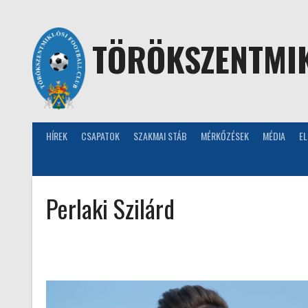
Skip
to
content
TÖRÖKSZENTMIK
HÍREK
CSAPATOK
SZAKMAI STÁB
MÉRKŐZÉSEK
MÉDIA
E
Perlaki Szilárd