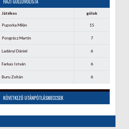
HÁZI GÓLLÖVŐLISTA
Játékos
gólok
Puporka Milán
15
Pongrácz Martin
7
Ladányi Dániel
6
Farkas István
6
Buru Zoltán
6
KÖVETKEZŐ UTÁNPÓTLÁSMECCSEK