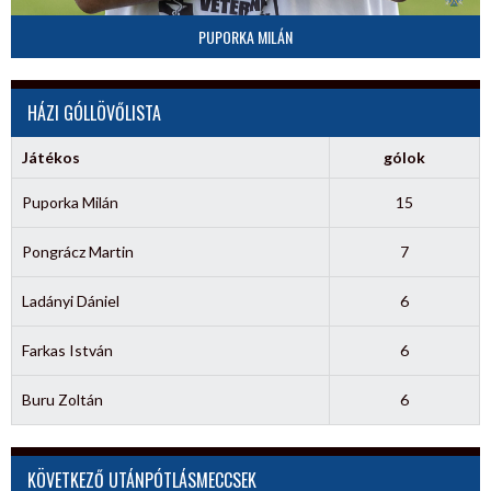
PUPORKA MILÁN
HÁZI GÓLLÖVŐLISTA
Játékos
gólok
Puporka Milán
15
Pongrácz Martin
7
Ladányi Dániel
6
Farkas István
6
Buru Zoltán
6
KÖVETKEZŐ UTÁNPÓTLÁSMECCSEK