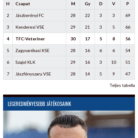
H
Csapat
M
Gy
D
V
P
2
Jászberényi FC
28
22
3
3
69
3
Kenderesi VSE
29
21
3
5
66
4
TFC-Veteriner
30
17
5
8
56
5
Zagyvarékasi KSE
28
16
6
6
54
6
Szajol KLK
29
16
3
10
51
7
Jászfényszaru VSE
28
14
5
9
47
Teljes tabella
LEGEREDMÉNYESEBB JÁTÉKOSAINK