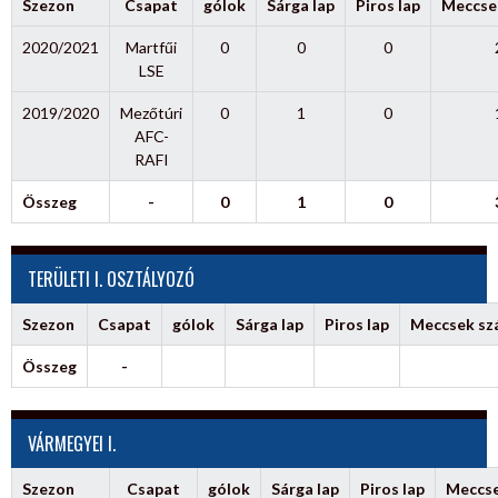
Szezon
Csapat
gólok
Sárga lap
Piros lap
Meccse
2020/2021
Martfűi
0
0
0
LSE
2019/2020
Mezőtúri
0
1
0
AFC-
RAFI
Összeg
-
0
1
0
TERÜLETI I. OSZTÁLYOZÓ
Szezon
Csapat
gólok
Sárga lap
Piros lap
Meccsek s
Összeg
-
VÁRMEGYEI I.
Szezon
Csapat
gólok
Sárga lap
Piros lap
Meccs