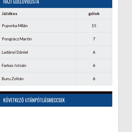
HÁZI GÓLLÖVŐLISTA
Játékos
gólok
Puporka Milán
15
Pongrácz Martin
7
Ladányi Dániel
6
Farkas István
6
Buru Zoltán
6
KÖVETKEZŐ UTÁNPÓTLÁSMECCSEK