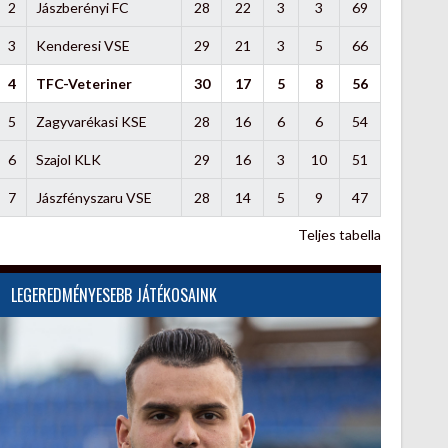
2
Jászberényi FC
28
22
3
3
69
3
Kenderesi VSE
29
21
3
5
66
4
TFC-Veteriner
30
17
5
8
56
5
Zagyvarékasi KSE
28
16
6
6
54
6
Szajol KLK
29
16
3
10
51
7
Jászfényszaru VSE
28
14
5
9
47
Teljes tabella
LEGEREDMÉNYESEBB JÁTÉKOSAINK