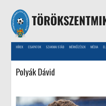
Skip
to
content
TÖRÖKSZENTMIK
HÍREK
CSAPATOK
SZAKMAI STÁB
MÉRKŐZÉSEK
MÉDIA
E
Polyák Dávid