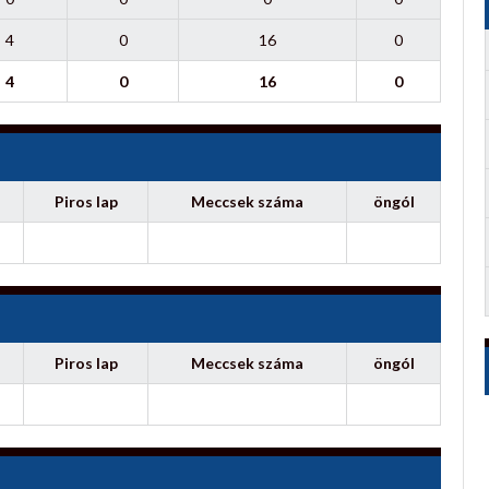
4
0
16
0
4
0
16
0
Piros lap
Meccsek száma
öngól
Piros lap
Meccsek száma
öngól