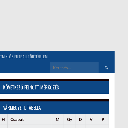
TMIKLÓS FUTBALLTÖRTÉNELEM
Keresés:
KÖVETKEZŐ FELNŐTT MÉRKŐZÉS
VÁRMEGYEI I. TABELLA
H
Csapat
M
Gy
D
V
P