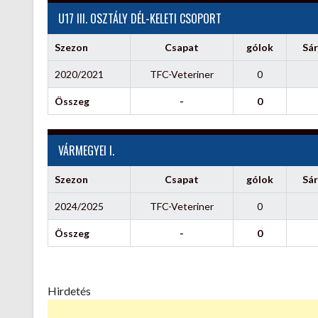
U17 III. OSZTÁLY DÉL-KELETI CSOPORT
Szezon
Csapat
gólok
Sár
2020/2021
TFC-Veteriner
0
Összeg
-
0
VÁRMEGYEI I.
Szezon
Csapat
gólok
Sár
2024/2025
TFC-Veteriner
0
Összeg
-
0
Hirdetés