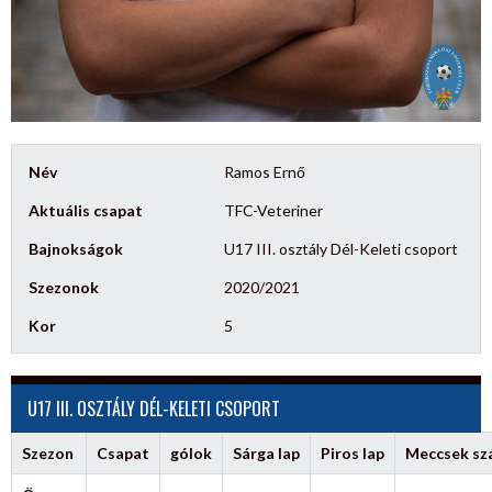
Név
Ramos Ernő
Aktuális csapat
TFC-Veteriner
Bajnokságok
U17 III. osztály Dél-Keleti csoport
Szezonok
2020/2021
Kor
5
U17 III. OSZTÁLY DÉL-KELETI CSOPORT
Szezon
Csapat
gólok
Sárga lap
Piros lap
Meccsek s