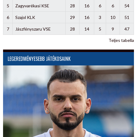
5
Zagyvarékasi KSE
28
16
6
6
54
6
Szajol KLK
29
16
3
10
51
7
Jászfényszaru VSE
28
14
5
9
47
Teljes tabella
LEGEREDMÉNYESEBB JÁTÉKOSAINK