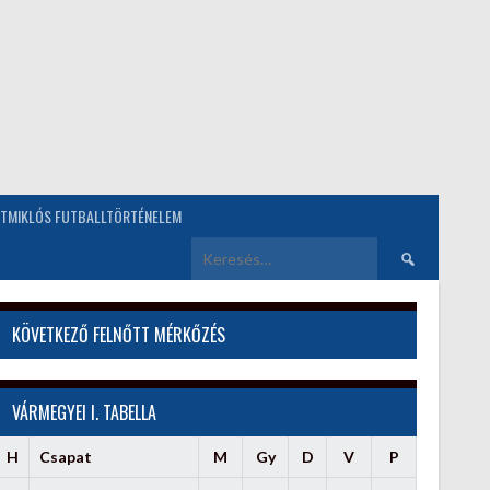
TMIKLÓS FUTBALLTÖRTÉNELEM
Keresés:
KÖVETKEZŐ FELNŐTT MÉRKŐZÉS
VÁRMEGYEI I. TABELLA
H
Csapat
M
Gy
D
V
P