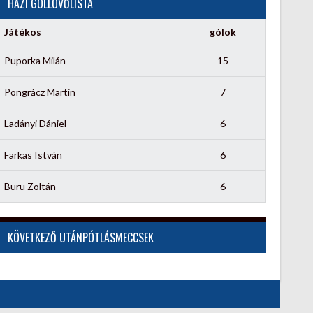
HÁZI GÓLLÖVŐLISTA
Játékos
gólok
Puporka Milán
15
Pongrácz Martin
7
Ladányi Dániel
6
Farkas István
6
Buru Zoltán
6
KÖVETKEZŐ UTÁNPÓTLÁSMECCSEK