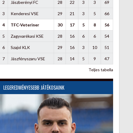
2
Jászberényi FC
28
22
3
3
69
3
Kenderesi VSE
29
21
3
5
66
4
TFC-Veteriner
30
17
5
8
56
5
Zagyvarékasi KSE
28
16
6
6
54
6
Szajol KLK
29
16
3
10
51
7
Jászfényszaru VSE
28
14
5
9
47
Teljes tabella
LEGEREDMÉNYESEBB JÁTÉKOSAINK