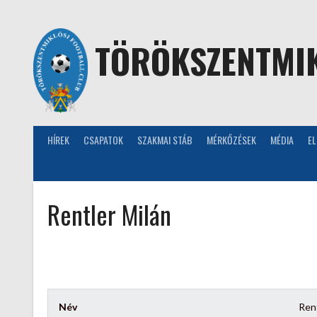
Skip
to
content
TÖRÖKSZENTMIK
HÍREK
CSAPATOK
SZAKMAI STÁB
MÉRKŐZÉSEK
MÉDIA
E
Rentler Milán
Név
Rent