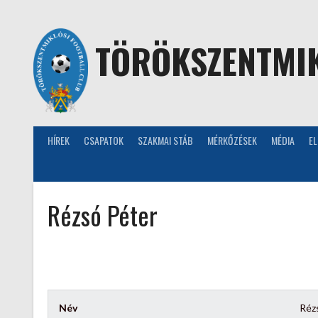
Skip
to
content
TÖRÖKSZENTMIK
HÍREK
CSAPATOK
SZAKMAI STÁB
MÉRKŐZÉSEK
MÉDIA
E
Rézsó Péter
Név
Réz