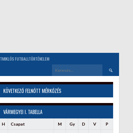
TMIKLÓS FUTBALLTÖRTÉNELEM
Keresés:
KÖVETKEZŐ FELNŐTT MÉRKŐZÉS
VÁRMEGYEI I. TABELLA
H
Csapat
M
Gy
D
V
P