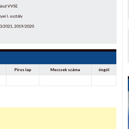
zászi VVSE
ei I. osztály
0/2021, 2019/2020
Piros lap
Meccsek száma
öngól