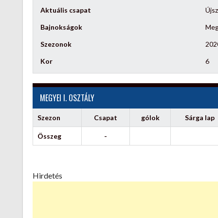
Aktuális csapat
Újs
Bajnokságok
Megy
Szezonok
202
Kor
6
MEGYEI I. OSZTÁLY
Szezon
Csapat
gólok
Sárga lap
Összeg
-
Hirdetés