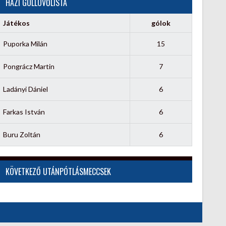
HÁZI GÓLLÖVŐLISTA
Játékos
gólok
Puporka Milán
15
Pongrácz Martin
7
Ladányi Dániel
6
Farkas István
6
Buru Zoltán
6
KÖVETKEZŐ UTÁNPÓTLÁSMECCSEK