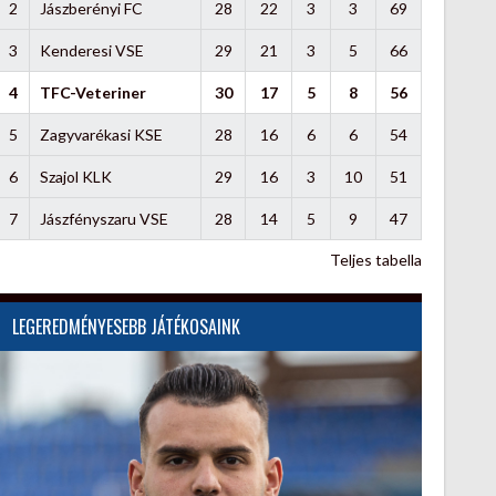
2
Jászberényi FC
28
22
3
3
69
3
Kenderesi VSE
29
21
3
5
66
4
TFC-Veteriner
30
17
5
8
56
5
Zagyvarékasi KSE
28
16
6
6
54
6
Szajol KLK
29
16
3
10
51
7
Jászfényszaru VSE
28
14
5
9
47
Teljes tabella
LEGEREDMÉNYESEBB JÁTÉKOSAINK