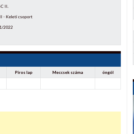
C II.
I - Keleti csoport
1/2022
Piros lap
Meccsek száma
öngól