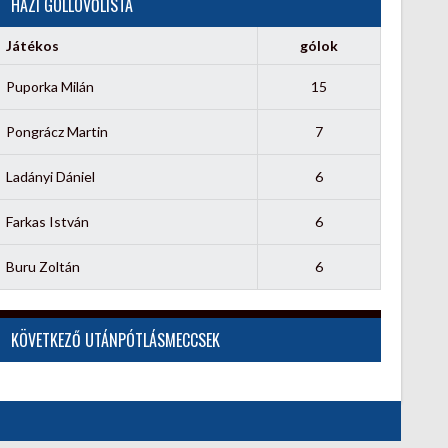
HÁZI GÓLLÖVŐLISTA
Játékos
gólok
Puporka Milán
15
Pongrácz Martin
7
Ladányi Dániel
6
Farkas István
6
Buru Zoltán
6
KÖVETKEZŐ UTÁNPÓTLÁSMECCSEK