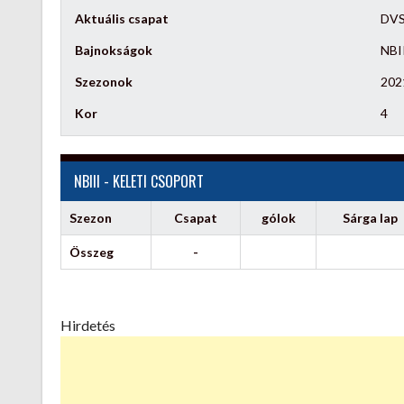
Aktuális csapat
DVS
Bajnokságok
NBII
Szezonok
202
Kor
4
NBIII - KELETI CSOPORT
Szezon
Csapat
gólok
Sárga lap
Összeg
-
Hirdetés