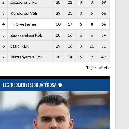
2
Jászberényi FC
28
22
3
3
69
3
Kenderesi VSE
29
21
3
5
66
4
TFC-Veteriner
30
17
5
8
56
5
Zagyvarékasi KSE
28
16
6
6
54
6
Szajol KLK
29
16
3
10
51
7
Jászfényszaru VSE
28
14
5
9
47
Teljes tabella
LEGEREDMÉNYESEBB JÁTÉKOSAINK