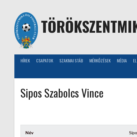
Skip
to
content
TÖRÖKSZENTMIK
HÍREK
CSAPATOK
SZAKMAI STÁB
MÉRKŐZÉSEK
MÉDIA
E
Sipos Szabolcs Vince
Név
Sipo