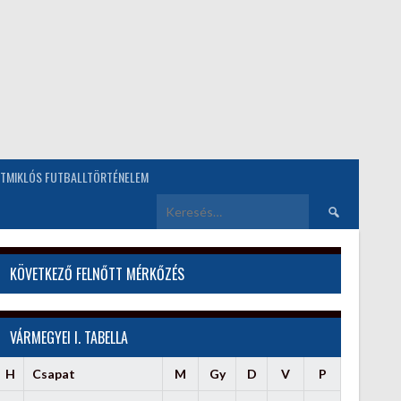
TMIKLÓS FUTBALLTÖRTÉNELEM
Keresés:
KÖVETKEZŐ FELNŐTT MÉRKŐZÉS
VÁRMEGYEI I. TABELLA
H
Csapat
M
Gy
D
V
P