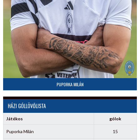
PUPORKA MILÁN
HÁZI GÓLLÖVŐLISTA
Játékos
gólok
Puporka Milán
15